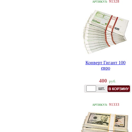
91328
АРТИКУЛ:
Конверт Гигант 100
евро
400
руб.
шт.
91333
АРТИКУЛ: