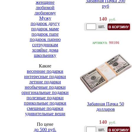
Забавная Пачка 200
женщине
руб
любимой
любимому
Мужу
140
руб.
подарок другу
шт.
подарок маме
подарок папе
подарок парню
90106
АРТИКУЛ:
сотрудникам
хозяйке дома
школьнику
Какие
весенние подарки
интересные подарки
летние подарки
необычные подарки
оригинальные подарки
полезные подарки
прикольные подарки
Забавная Пачка 50
смешные подарки
долларов
удивительные вещи
140
руб.
По цене
до 500 руб.
шт.