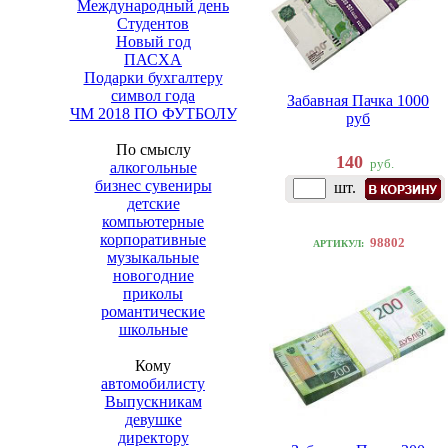
Международный день
Студентов
Новый год
ПАСХА
Подарки бухгалтеру
символ года
Забавная Пачка 1000
ЧМ 2018 ПО ФУТБОЛУ
руб
По смыслу
140
руб.
алкогольные
бизнес сувениры
шт.
детские
компьютерные
корпоративные
98802
АРТИКУЛ:
музыкальные
новогодние
приколы
романтические
школьные
Кому
автомобилисту
Выпускникам
девушке
директору