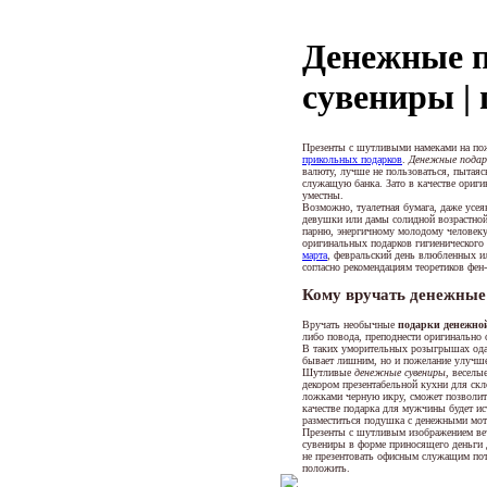
Денежные п
сувениры | 
Презенты с шутливыми намеками на пож
прикольных подарков
.
Денежные подар
валюту, лучше не пользоваться, пытая
служащую банка. Зато в качестве ориг
уместны.
Возможно, туалетная бумага, даже усе
девушки или дамы солидной возрастной 
парню, энергичному молодому человеку
оригинальных подарков гигиенического 
марта
, февральский день влюбленных и
согласно рекомендациям теоретиков фен
Кому вручать денежные
Вручать необычные
подарки денежно
либо повода, преподнести оригинально
В таких уморительных розыгрышах одар
бывает лишним, но и пожелание улучше
Шутливые
денежные сувениры
, веселы
декором презентабельной кухни для ск
ложками черную икру, сможет позволить
качестве подарка для мужчины будет и
разместиться подушка с денежными мот
Презенты с шутливым изображением ве
сувениры в форме приносящего деньги 
не презентовать офисным служащим поте
положить.