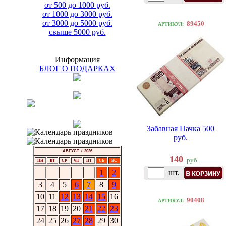
от 500 до 1000 руб.
от 1000 до 3000 руб.
от 3000 до 5000 руб.
89450
АРТИКУЛ:
свыше 5000 руб.
Информация
БЛОГ О ПОДАРКАХ
Забавная Пачка 500
руб.
АВГУСТ / 2026
140
руб.
ПН
ВТ
СР
ЧТ
ПТ
СБ
ВС
1
2
шт.
3
4
5
6
7
8
9
10
11
12
13
14
15
16
90408
АРТИКУЛ:
17
18
19
20
21
22
23
24
25
26
27
28
29
30