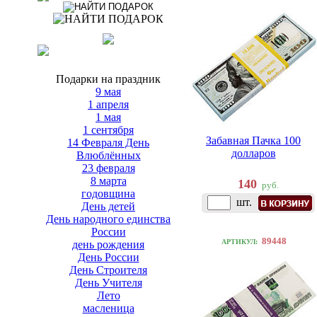
Подарки на праздник
9 мая
1 апреля
1 мая
1 сентября
Забавная Пачка 100
14 Февраля День
долларов
Влюблённых
23 февраля
8 марта
140
руб.
годовщина
шт.
День детей
День народного единства
России
89448
АРТИКУЛ:
день рождения
День России
День Строителя
День Учителя
Лето
масленица