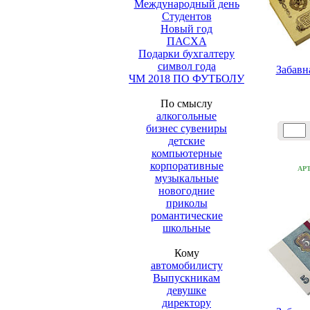
Международный день
Студентов
Новый год
ПАСХА
Подарки бухгалтеру
символ года
Забавн
ЧМ 2018 ПО ФУТБОЛУ
По смыслу
алкогольные
бизнес сувениры
детские
компьютерные
корпоративные
АР
музыкальные
новогодние
приколы
романтические
школьные
Кому
автомобилисту
Выпускникам
девушке
директору