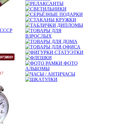
а СССР
.
17