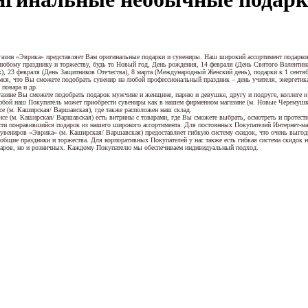
газин «Эврика» представляет Вам оригинальные подарки и сувениры. Наш широкий ассортимент подарко
любому празднику и торжеству, будь то Новый год, День рождения, 14 февраля (День Святого Валентин
, 23 февраля (День Защитников Отечества), 8 марта (Международный Женский день), подарки к 1 сентябр
мся, что Вы сможете подобрать сувенир на любой профессиональный праздник – день учителя, энергетика
 повара и др.
азине Вы сможете подобрать подарок мужчине и женщине, парню и девушке, другу и подруге, коллеге и 
юбой наш Покупатель может приобрести сувениры как в нашем фирменном магазине (м. Новые Черемушки
се (м. Каширская/ Варшавская), где также расположен наш склад.
се (м. Каширская/ Варшавская) есть витрины с товарами, где Вы сможете выбрать, осмотреть и протест
ти понравившийся подарок из нашего широкого ассортимента. Для постоянных Покупателей Интернет-ма
сувениров «Эврика» (м. Каширская/ Варшавская) предоставляет гибкую систему скидок, что очень выгод
общие праздники и торжества. Для корпоративных Покупателей у нас также есть гибкая система скидок н
аров, но и розничных. Каждому Покупателю мы обеспечиваем индивидуальный подход.