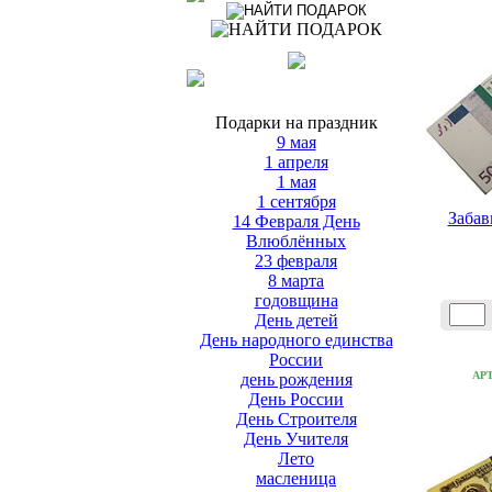
Подарки на праздник
9 мая
1 апреля
1 мая
1 сентября
Забав
14 Февраля День
Влюблённых
23 февраля
8 марта
годовщина
День детей
День народного единства
России
АР
день рождения
День России
День Строителя
День Учителя
Лето
масленица