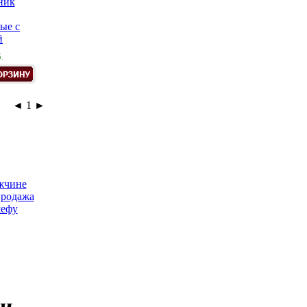
ник
ые с
й
.
◄
1
►
жчине
продажа
ефу
ки