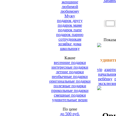
Забавн
женщине
любимой
любимому
Мужу
подарок другу
подарок маме
подарок папе
подарок парню
сотрудникам
Показа
хозяйке дома
школьнику
Какие
УДИВИТЕ
весенние подарки
интересные подарки
vip
азарт
летние подарки
начальни
необычные подарки
ребёнку
оригинальные подарки
эксклюзи
полезные подарки
прикольные подарки
смешные подарки
удивительные вещи
По цене
Ори
до 500 руб.