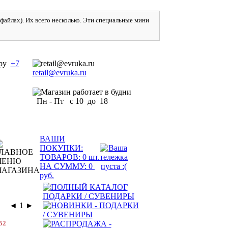
айлах). Их всего несколько. Эти специальные мини
+7
retail@evruka.ru
Пн - Пт с 10 до 18
ВАШИ
ПОКУПКИ:
ТОВАРОВ:
0
шт.
НА СУММУ:
0
руб.
◄
1
►
52