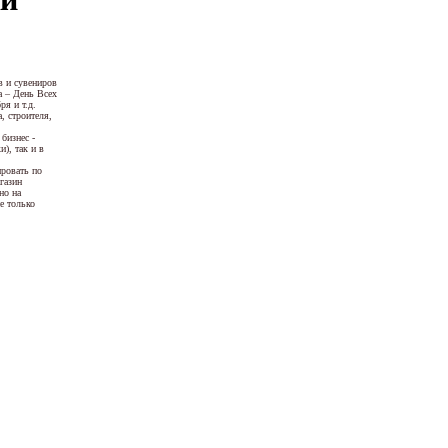
в и сувениров
а – День Всех
я и т.д.
, строителя,
бизнес -
), так и в
ировать по
газин
но на
е только