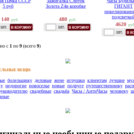
ая Пачка СССР
Зажигалка Слиток
Часы Будиль
5 руб
Золота Z4в коробке
ГИГАНТ
никелированн
подсветко
140
480
руб.
руб.
4620
руб
шт.
шт.
шт.
но с
1
по
9
(всего
9
)
ЛЬНЫЕ ВЕЩИ:
ные
болельщику
деловые
жене
игрушки
клиентам
лучшие
му
ку
недорогие
новоселье
новые
подруге
путешественнику
рас
руководителю
свадебные
свадьба
Часы / АнтиЧасы
человеку
ш
вные
гинальные необычные подар