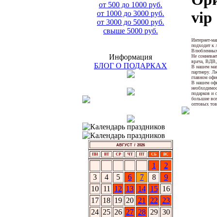
от 500 до 1000 руб.
vip
от 1000 до 3000 руб.
от 3000 до 5000 руб.
свыше 5000 руб.
Интернет-ма
подходит к 
Влюбленных)
Информация
Не сомневае
врача, ВДВ,
БЛОГ О ПОДАРКАХ
В нашем маг
партнеру. Л
главном офи
В нашем офи
необходимос
подарков и 
большие все
оптовых тов
АВГУСТ / 2026
ПН
ВТ
СР
ЧТ
ПТ
СБ
ВС
1
2
3
4
5
6
7
8
9
10
11
12
13
14
15
16
17
18
19
20
21
22
23
24
25
26
27
28
29
30