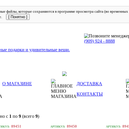
ые файлы, которые сохраняются в программе просмотра сайта (во временных ф
е.
[ Понятно ]
(909)
924 - 8888
О МАГАЗИНЕ
ДОСТАВКА
КОНТАКТЫ
но с
1
по
9
(всего
9
)
89451
89450
894
ТИКУЛ:
АРТИКУЛ:
АРТИКУЛ: