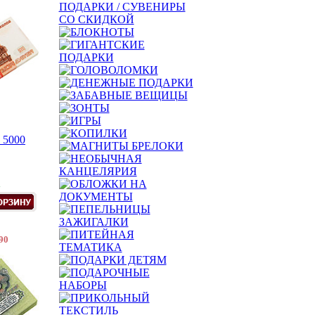
 5000
.
90