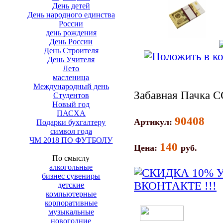
День детей
День народного единства
России
день рождения
День России
День Строителя
День Учителя
Лето
масленица
Международный день
Забавная Пачка С
Студентов
Новый год
ПАСХА
90408
Артикул:
Подарки бухгалтеру
символ года
ЧМ 2018 ПО ФУТБОЛУ
140
Цена:
руб.
По смыслу
алкогольные
бизнес сувениры
детские
компьютерные
корпоративные
музыкальные
новогодние