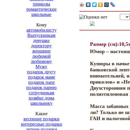
приколы
романтические
школьные
Кому
автомобилисту
Выпускникам
девушке
Размер (см):10,5x
директору
женщине
Юмор – настояще
любимой
любимому
Купюры в пачке 
Мужу
банковской лент
подарок другу
внимательней, и
подарок маме
приколов» и «Н
подарок папе
подарок парню
Двухсторонняя п
сотрудникам
полиэтиленовая 
хозяйке дома
школьнику
Масса забавных 
ли? Только не ш
Какие
ГАИ и налоговой
весенние подарки
интересные подарки
летние подарки