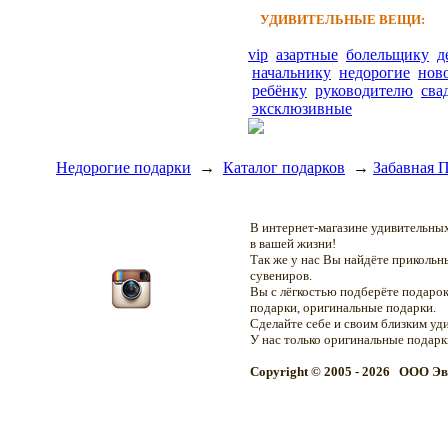
УДИВИТЕЛЬНЫЕ ВЕЩИ:
vip
азартные
болельщику
д
начальнику
недорогие
нов
ребёнку
руководителю
сва
эксклюзивные
Недорогие подарки
→
Каталог подарков
→
Забавная 
В интернет-магазине удивительн
в вашей жизни!
Так же у нас Вы найдёте приколь
сувениров.
Вы с лёгкостью подберёте подарок
подарки, оригинальные подарки.
Сделайте себе и своим близким уд
У нас только оригинальные подар
Copyright © 2005 - 2026 OOO Эв