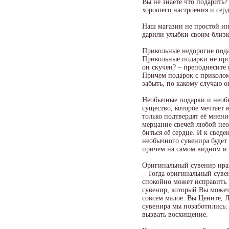
Вы не знаете что подарить
хорошего настроения и сер
Наш магазин не простой ин
дарили улыбки своим близк
Прикольные недорогие пода
Прикольные подарки не прос
он скучен? – преподнесите 
Причем подарок с приколом 
забыть, по какому случаю о
Необычные подарки и необ
существо, которое мечтает
только подтвердят её мнени
мерцание свечей любой нео
биться её сердце. И к свед
необычного сувенира будет 
причем на самом видном и 
Оригинальный сувенир нрав
– Тогда оригинальный суве
спокойно может исправить 
сувенир, который Вы может
совсем малое: Вы Цените, 
сувенира мы позаботились:
вызвать восхищение.