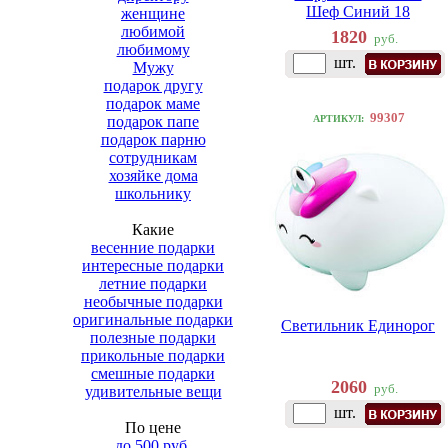
Шеф Синий 18
женщине
любимой
1820
руб.
любимому
шт.
Мужу
подарок другу
подарок маме
99307
подарок папе
АРТИКУЛ:
подарок парню
сотрудникам
хозяйке дома
школьнику
Какие
весенние подарки
интересные подарки
летние подарки
необычные подарки
оригинальные подарки
Светильник Единорог
полезные подарки
прикольные подарки
смешные подарки
2060
руб.
удивительные вещи
шт.
По цене
до 500 руб.