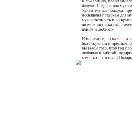
К сожалению, порой мы заб
балуют. Подарок для мужчин
Удивительные подарки, пред
посвящена подаркам для м
мужественность и раскрыть
возможность сказать, ничег
ценим и любим!»
И последнее, но на наш взг
быть скучным и пресным, о
бы вехой того, чтоб год пр
любовью и заботой, подаре
комнаты – это наши Подарк