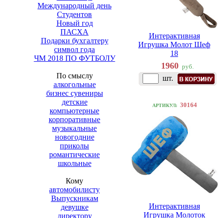
Международный день
Студентов
Новый год
ПАСХА
Интерактивная
Подарки бухгалтеру
Игрушка Молот Шеф
символ года
18
ЧМ 2018 ПО ФУТБОЛУ
1960
руб.
По смыслу
шт.
алкогольные
бизнес сувениры
детские
30164
АРТИКУЛ:
компьютерные
корпоративные
музыкальные
новогодние
приколы
романтические
школьные
Кому
автомобилисту
Выпускникам
Интерактивная
девушке
Игрушка Молоток
директору