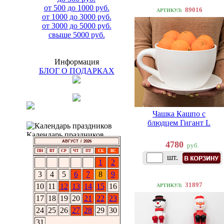
от 500 до 1000 руб.
89016
АРТИКУЛ:
от 1000 до 3000 руб.
от 3000 до 5000 руб.
свыше 5000 руб.
Информация
БЛОГ О ПОДАРКАХ
Чашка Кашпо с
блюдцем Гигант L
АВГУСТ / 2026
4780
руб.
ПН
ВТ
СР
ЧТ
ПТ
СБ
ВС
шт.
1
2
3
4
5
6
7
8
9
31897
10
11
12
13
14
15
16
АРТИКУЛ:
17
18
19
20
21
22
23
24
25
26
27
28
29
30
31