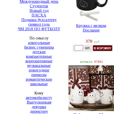
Международный день
Студентов
Новый год
ПАСХА
Подарки бухгалтеру
символ года
Кружка с мелком
ЧМ 2018 ПО ФУТБОЛУ
Послание
По смыслу
370
руб.
алкогольные
бизнес сувениры
шт.
детские
компьютерные
корпоративные
97081
АРТИКУЛ:
музыкальные
новогодние
приколы
романтические
школьные
Кому
автомобилисту
Выпускникам
девушке
директору