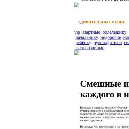
УДИВИТЕЛЬНЫЕ ВЕЩИ:
vip
азартные
болельщику
начальнику
недорогие
но
ребёнку
руководителю
св
эксклюзивные
Смешные и 
каждого в 
Посещая в интернет магазине «Эврика» 
сувенир принесет в дом получателя весе
торжество не может считаться полноцен
на день рождения, свадебное торжество 
и самого дарителя.
Но прежде чем приобрести ту или иную 