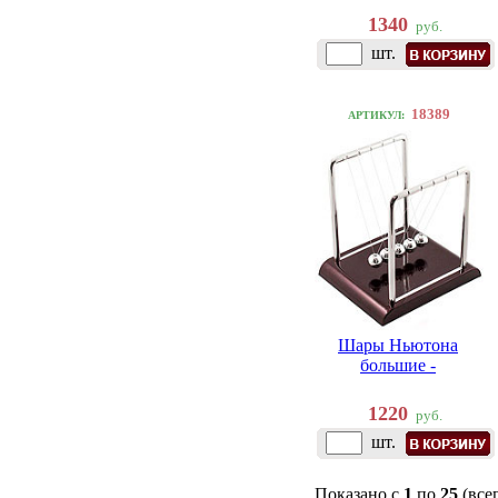
1340
руб.
шт.
18389
АРТИКУЛ:
Шары Ньютона
большие -
1220
руб.
шт.
Показано с
1
по
25
(все