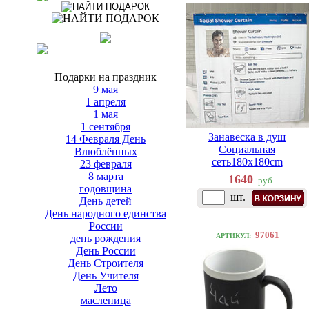
Подарки на праздник
9 мая
1 апреля
1 мая
1 сентября
Занавеска в душ
14 Февраля День
Социальная
Влюблённых
сеть180х180cm
23 февраля
8 марта
1640
руб.
годовщина
шт.
День детей
День народного единства
России
97061
АРТИКУЛ:
день рождения
День России
День Строителя
День Учителя
Лето
масленица