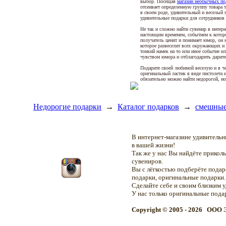
выбор. Посещая
магазин необычных по
отсеивает определенную группу товара 
в своем роде, удивительный и веселый 
удивительные подарки для сотрудников 
Не так и сложно найти сувенир в интер
настоящим временем, событием к которо
получатель ценит и понимает юмор, он н
которое развеселит всех окружающих и
тонкий намек на то или иное событие и
чувством юмора и отблагодарить дарит
Подарите своей любимой веселую и в ч
оригинальный ластик в виде пистолета 
обязательно можно найти недорогой, но
Недорогие подарки
→
Каталог подарков
→
смешные
В интернет-магазине удивитель
в вашей жизни!
Так же у нас Вы найдёте прикол
сувениров.
Вы с лёгкостью подберёте подар
подарки, оригинальные подарки.
Сделайте себе и своим близким 
У нас только оригинальные пода
Copyright © 2005 - 2026 OOO 