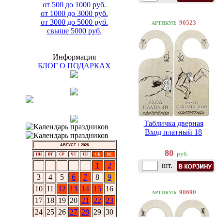
от 500 до 1000 руб.
от 1000 до 3000 руб.
от 3000 до 5000 руб.
90523
АРТИКУЛ:
свыше 5000 руб.
Информация
БЛОГ О ПОДАРКАХ
Табличка дверная
Вход платный 18
АВГУСТ / 2026
80
руб.
ПН
ВТ
СР
ЧТ
ПТ
СБ
ВС
1
2
шт.
3
4
5
6
7
8
9
10
11
12
13
14
15
16
90690
АРТИКУЛ:
17
18
19
20
21
22
23
24
25
26
27
28
29
30