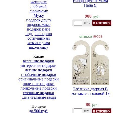
Набор кружек Мама
женщине
Папа Я
любимой
любимому
Мужу
900
руб.
подарок другу
шт.
подарок маме
подарок папе
подарок парню
90568
АРТИКУЛ:
сотрудникам
хозяйке дома
школьнику
Какие
весенние подарки
интересные подарки
летние подарки
необычные подарки
оригинальные подарки
полезные подарки
прикольные подарки
Табличка дверная В
смешные подарки
контакте с головой 18
удивительные вещи
80
руб.
По цене
до 500 руб.
шт.