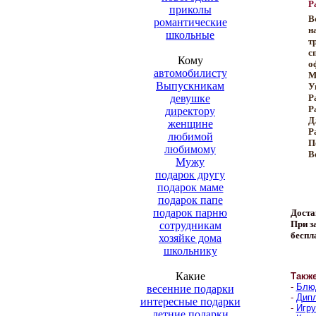
Р
приколы
В
романтические
н
школьные
т
с
Кому
о
автомобилисту
М
Выпускникам
У
девушке
Р
Р
директору
Д
женщине
Р
любимой
П
любимому
В
Мужу
подарок другу
подарок маме
подарок папе
подарок парню
Доста
При за
сотрудникам
беспл
хозяйке дома
школьнику
Какие
Такж
-
Блюд
весенние подарки
-
Дипл
интересные подарки
-
Игру
летние подарки