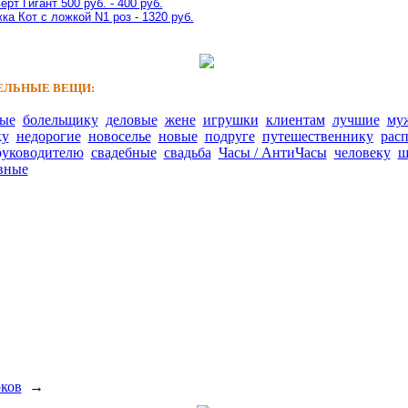
ерт Гигант 500 руб. - 400 руб.
ка Кот с ложкой N1 роз - 1320 руб.
ЛЬНЫЕ ВЕЩИ:
ные
болельщику
деловые
жене
игрушки
клиентам
лучшие
му
ку
недорогие
новоселье
новые
подруге
путешественнику
рас
руководителю
свадебные
свадьба
Часы / АнтиЧасы
человеку
ш
вные
рков
→