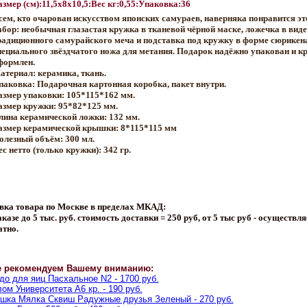
азмер (см):11,5x8x10,5:Вес кг:0,55:Упаковка:36
сем, кто очарован искусством японских самураев, наверняка понравится э
абор: необычная глазастая кружка в тканевой чёрной маске, ложечка в виде
радиционного самурайского меча и подставка под кружку в форме сюрикен
пециального звёздчатого ножа для метания. Подарок надёжно упакован и к
формлен.
атериал: керамика, ткань.
паковка: Подарочная картонная коробка, пакет внутри.
азмер упаковки: 105*115*162 мм.
азмер кружки: 95*82*125 мм.
лина керамической ложки: 132 мм.
азмер керамической крышки: 8*115*115 мм
олезный объём: 300 мл.
ес нетто (только кружки): 342 гр.
вка товара по Москве в пределах МКАД:
казе до 5 тыс. руб. стоимость доставки = 250 руб, от 5 тыс руб - осуществля
атно.
е рекомендуем Вашему вниманию:
о для яиц Пасхальное N2 - 1700 руб.
ом Университета A6 кр. - 190 руб.
шка Мялка Сквиш Радужные друзья Зеленый - 270 руб.