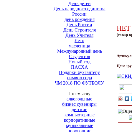
День детей
День народного единства
России
день рождения
День России
НЕТ
День Строителя
(товар в
День Учителя
Лето
масленица
Международный день
Артикул
Студентов
Новый год
Цена:
ру
ПАСХА
Подарки бухгалтеру
символ года
ЧМ 2018 ПО ФУТБОЛУ
По смыслу
алкогольные
бизнес сувениры
детские
компьютерные
корпоративные
музыкальные
новогодние