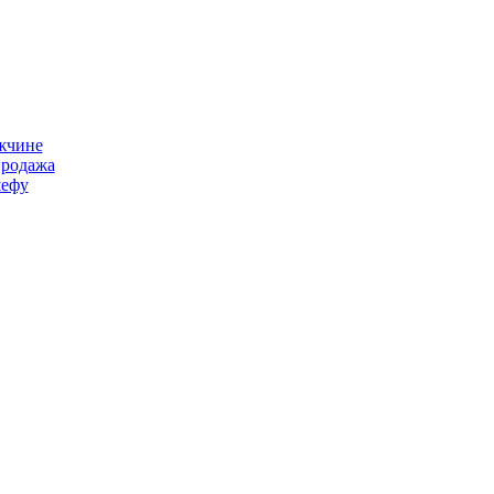
жчине
продажа
ефу