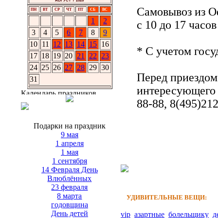
АВГУСТ / 2026
Самовывоз из О
ПН
ВТ
СР
ЧТ
ПТ
СБ
ВС
1
2
с 10 до 17 часо
3
4
5
6
7
8
9
10
11
12
13
14
15
16
* С учетом гос
17
18
19
20
21
22
23
24
25
26
27
28
29
30
Перед приездом
31
интересующего 
88-88, 8(495)21
Подарки на праздник
9 мая
1 апреля
1 мая
1 сентября
14 Февраля День
Влюблённых
23 февраля
8 марта
УДИВИТЕЛЬНЫЕ ВЕЩИ:
годовщина
День детей
vip
азартные
болельщику
д