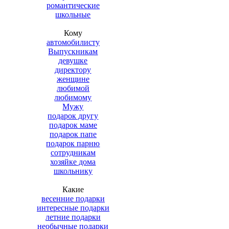
романтические
школьные
Кому
автомобилисту
Выпускникам
девушке
директору
женщине
любимой
любимому
Мужу
подарок другу
подарок маме
подарок папе
подарок парню
сотрудникам
хозяйке дома
школьнику
Какие
весенние подарки
интересные подарки
летние подарки
необычные подарки