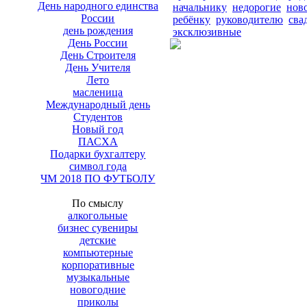
День народного единства
начальнику
недорогие
нов
России
ребёнку
руководителю
сва
день рождения
эксклюзивные
День России
День Строителя
День Учителя
Лето
масленица
Международный день
Студентов
Новый год
ПАСХА
Подарки бухгалтеру
символ года
ЧМ 2018 ПО ФУТБОЛУ
По смыслу
алкогольные
бизнес сувениры
детские
компьютерные
корпоративные
музыкальные
новогодние
приколы