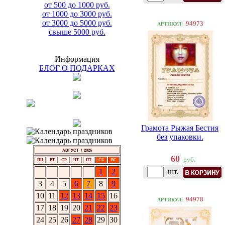
от 500 до 1000 руб.
от 1000 до 3000 руб.
от 3000 до 5000 руб.
94973
АРТИКУЛ:
свыше 5000 руб.
Информация
БЛОГ О ПОДАРКАХ
Грамота Рыжая Бестия
без упаковки.
АВГУСТ / 2026
60
руб.
ПН
ВТ
СР
ЧТ
ПТ
СБ
ВС
1
2
шт.
3
4
5
6
7
8
9
10
11
12
13
14
15
16
94978
АРТИКУЛ:
17
18
19
20
21
22
23
24
25
26
27
28
29
30