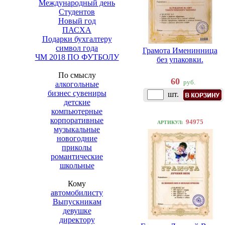
Международный день
Студентов
Новый год
ПАСХА
Подарки бухгалтеру
символ года
Грамота Именинница
ЧМ 2018 ПО ФУТБОЛУ
без упаковки.
По смыслу
60
руб.
алкогольные
бизнес сувениры
шт.
детские
компьютерные
корпоративные
94975
АРТИКУЛ:
музыкальные
новогодние
приколы
романтические
школьные
Кому
автомобилисту
Выпускникам
девушке
директору