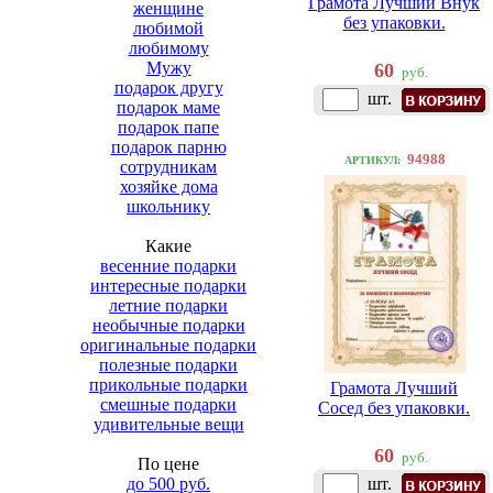
Грамота Лучший Внук
женщине
без упаковки.
любимой
любимому
Мужу
60
руб.
подарок другу
шт.
подарок маме
подарок папе
подарок парню
94988
АРТИКУЛ:
сотрудникам
хозяйке дома
школьнику
Какие
весенние подарки
интересные подарки
летние подарки
необычные подарки
оригинальные подарки
полезные подарки
прикольные подарки
Грамота Лучший
смешные подарки
Сосед без упаковки.
удивительные вещи
60
руб.
По цене
до 500 руб.
шт.