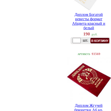
Диплом Богатой
невесты формат
А6цвета красный и
белый
190
руб.
шт.
93569
АРТИКУЛ:
Диплом Жгучей
брюнетки A6 кр.