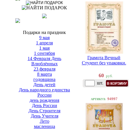
Подарки на праздник
9 мая
1 апреля
1 мая
1 сентября
Грамота Вечный
14 Февраля День
Студент без упаковки.
Влюблённых
23 февраля
8 марта
60
руб.
годовщина
шт.
День детей
День народного единства
России
94997
АРТИКУЛ:
день рождения
День России
День Строителя
День Учителя
Лето
масленица