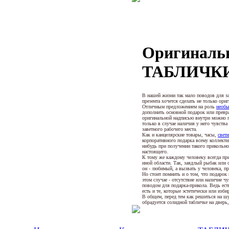
Оригиналь
ТАБЛИЧК
В нашей жизни так мало поводов для з
презента хочется сделать не только ори
Отличным предложением на роль
необы
дополнить основной подарок или превр
оригинальной надписью внутри можно п
только в случае наличия у него чувств
заветного рабочего места.
Как и канцелярские товары, часы,
свет
корпоративного подарка всему коллектив
нибудь при получении такого прикольно
настоящего.
К тому же каждому человеку всегда при
иной области. Так, заядлый рыбак или 
он - любимый, а вызвать у человека, 
Но стоит помнить и о том, что подарок
этом случае - отсутствие или наличие ч
поводом для подарка-прикола. Ведь ест
есть и те, которые эстетически или изб
В общем, перед тем как решиться на ш
обрадуется солидной табличке на дверь,