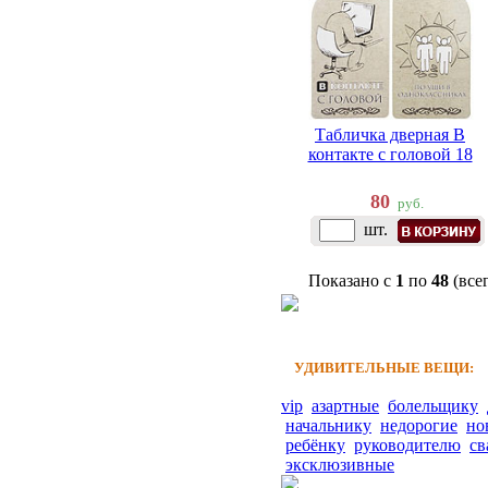
Табличка дверная В
контакте с головой 18
80
руб.
шт.
Показано с
1
по
48
(все
УДИВИТЕЛЬНЫЕ ВЕЩИ:
vip
азартные
болельщику
начальнику
недорогие
но
ребёнку
руководителю
св
эксклюзивные