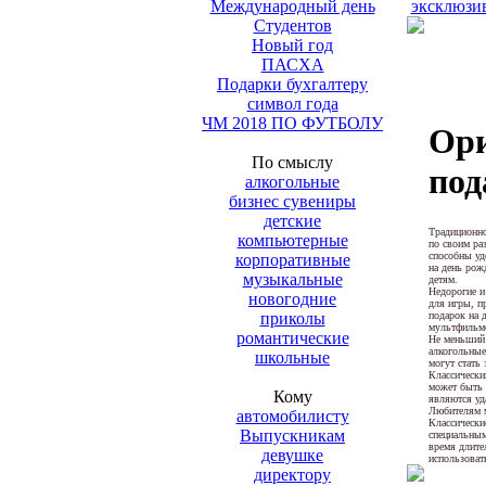
Международный день
эксклюзи
Студентов
Новый год
ПАСХА
Подарки бухгалтеру
символ года
ЧМ 2018 ПО ФУТБОЛУ
Ори
По смыслу
под
алкогольные
бизнес сувениры
детские
Традиционно
компьютерные
по своим ра
способны уд
корпоративные
на день рож
музыкальные
детям.
Недорогие и
новогодние
для игры, п
подарок на 
приколы
мультфильмо
романтические
Не меньший 
алкогольные
школьные
могут стать
Классически
может быть 
Кому
являются уд
Любителям м
автомобилисту
Классически
Выпускникам
специальным
время длите
девушке
использоват
директору