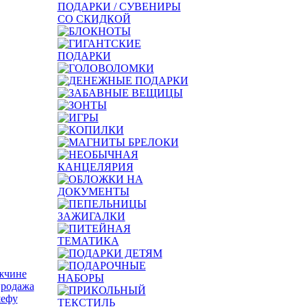
жчине
продажа
ефу