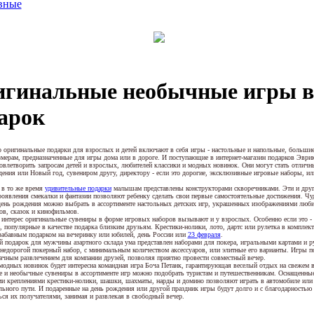
вные
гинальные необычные игры в
арок
 оригинальные подарки для взрослых и детей включают в себя игры - настольные и напольные, большие
змерам, предназначенные для игры дома или в дороге. И поступающие в интернет-магазин подарков Эври
овлетворить запросам детей и взрослых, любителей классики и модных новинок. Они могут стать отлич
дения или Новый год, сувениром другу, директору - если это дорогие, эксклюзивные игровые наборы, 
 в то же время
удивительные подарки
малышам представлены конструкторами скворечниками. Эти и дру
роявления смекалки и фантазии позволяют ребенку сделать свои первые самостоятельные достижения. Чу
день рождения можно выбрать в ассортименте настольных детских игр, украшенных изображениями люб
в, сказок и кинофильмов.
интерес оригинальные сувениры в форме игровых наборов вызывают и у взрослых. Особенно если это -
, популярные в качестве подарка близким друзьям. Крестики-нолики, лото, дартс или рулетка в комплект
 забавным подарком на вечеринку или юбилей, день России или
23 февраля
.
й подарок для мужчины азартного склада ума представлен наборами для покера, игральными картами и р
недорогой покерный набор, с минимальным количеством аксессуаров, или элитные его варианты. Игры п
ачным развлечением для компании друзей, позволяя приятно провести совместный вечер.
одных новинок будет интересна командная игра Боча Петанк, гарантирующая веселый отдых на свежем в
е и необычные сувениры в ассортименте игр можно подобрать туристам и путешественникам. Оснащенны
и креплениями крестики-нолики, шашки, шахматы, нарды и домино позволяют играть в автомобиле или 
льного пути. И подаренные на день рождения или другой праздник игры будут долго и с благодарностью
ься их получателями, занимая и развлекая в свободный вечер.