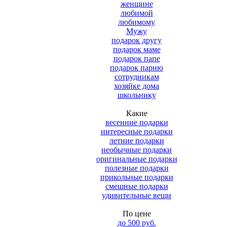
женщине
любимой
любимому
Мужу
подарок другу
подарок маме
подарок папе
подарок парню
сотрудникам
хозяйке дома
школьнику
Какие
весенние подарки
интересные подарки
летние подарки
необычные подарки
оригинальные подарки
полезные подарки
прикольные подарки
смешные подарки
удивительные вещи
По цене
до 500 руб.