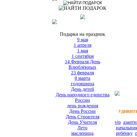
Подарки на праздник
9 мая
1 апреля
1 мая
1 сентября
14 Февраля День
Влюблённых
23 февраля
8 марта
годовщина
День детей
День народного единства
России
день рождения
День России
УДИВИТЕ
День Строителя
День Учителя
vip
азарт
Лето
начальни
масленица
ребёнку