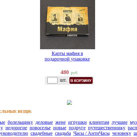
Карты мафия в
подарочной упаковке
480
руб.
шт.
ЛЬНЫЕ ВЕЩИ:
ные
болельщику
деловые
жене
игрушки
клиентам
лучшие
му
ку
недорогие
новоселье
новые
подруге
путешественнику
рас
руководителю
свадебные
свадьба
Часы / АнтиЧасы
человеку
ш