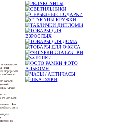
 и маленькие
ка игры
ным сюрпризом
или любимым
гие наборы
десный
имых героев
 игры
е со стопками
улеткой. Это
одобного типа
оздухе.
е
поезде, во