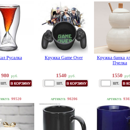
кал Русалка
Кружка Game Over
Кружка банка дл
Пчелка
980
1540
1550
руб.
руб.
руб
шт.
шт.
шт.
99520
90206
930
ТИКУЛ:
АРТИКУЛ:
АРТИКУЛ: