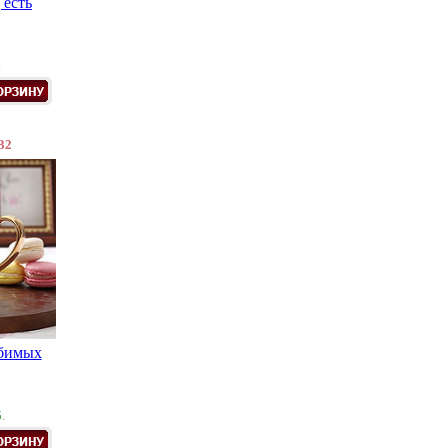
 есть
.
32
бимых
.