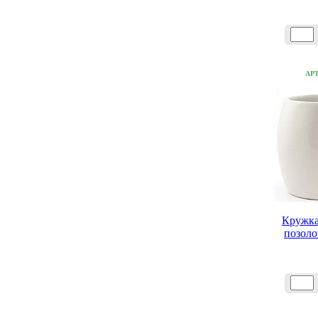
АР
Кружка
позоло