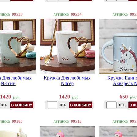
99533
99534
995
ТИКУЛ:
АРТИКУЛ:
АРТИКУЛ:
а Для любимых
Кружка Для любимых
Кружка Един
N3 син
N4сер
Акварель 
1420
1420
650
руб.
руб.
руб
шт.
шт.
шт.
99185
99513
995
ТИКУЛ:
АРТИКУЛ:
АРТИКУЛ: