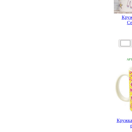
Круж
Се
АР
Кружка