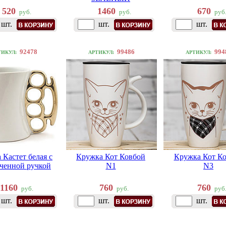
520
1460
670
руб.
руб.
руб
шт.
шт.
шт.
92478
99486
994
ТИКУЛ:
АРТИКУЛ:
АРТИКУЛ:
 Кастет белая с
Кружка Кот Ковбой
Кружка Кот К
ченной ручкой
N1
N3
1160
760
760
руб.
руб.
руб
шт.
шт.
шт.