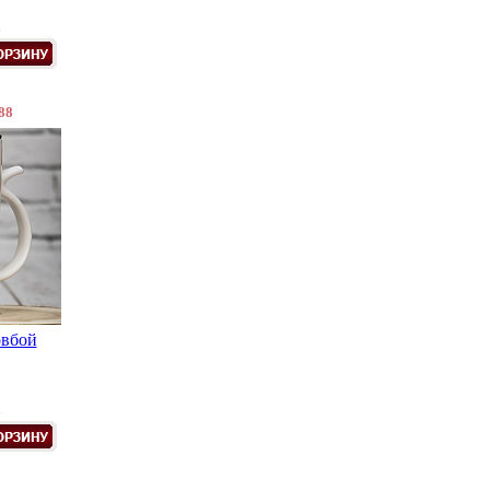
.
88
овбой
.