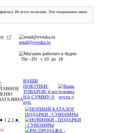
айлах). Их всего несколько. Эти специальные мини
+7
retail@evruka.ru
Пн - Пт с 10 до 18
ВАШИ
ПОКУПКИ:
ТОВАРОВ:
0
шт.
НА СУММУ:
0
руб.
◄
1
2
3
►
76