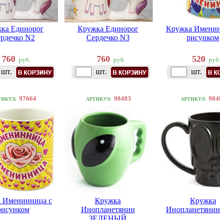
ка Единорог
Кружка Единорог
Кружка Именин
рдечко N2
Сердечко N3
рисунком
760
760
520
руб.
руб.
руб
шт.
шт.
шт.
97664
98483
984
ТИКУЛ:
АРТИКУЛ:
АРТИКУЛ:
 Именинница с
Кружка
Кружка
рисунком
Инопланетянин
Инопланетянин
ЗЕЛЕНЫЙ