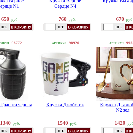
жка Верное
Кружка Верное
Кружка Выход
ердце N1
Сердце N4
650
760
670
руб.
руб.
руб
шт.
шт.
шт.
96772
98926
995
ТИКУЛ:
АРТИКУЛ:
АРТИКУЛ:
Граната черная
Кружка Джойстик
Кружка Для лю
N2 зел
1340
1540
1420
руб.
руб.
руб
шт.
шт.
шт.