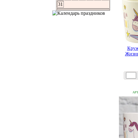
31
Круж
Жизнь
АР