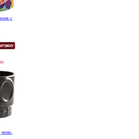
ник с
.
80
 черн.