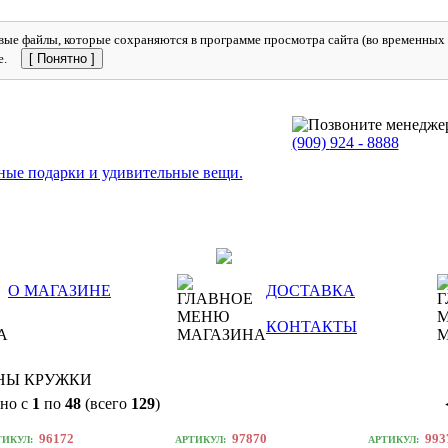
ые файлы, которые сохраняются в программе просмотра сайта (во временных ф
е.
[ Понятно ]
(909)
924 - 8888
О МАГАЗИНЕ
ДОСТАВКА
КОНТАКТЫ
НЫ КРУЖКИ
но с
1
по
48
(всего
129
)
96172
97870
993
ТИКУЛ:
АРТИКУЛ:
АРТИКУЛ: