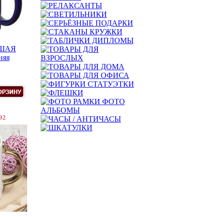
ЬШАЯ
няя
.
92