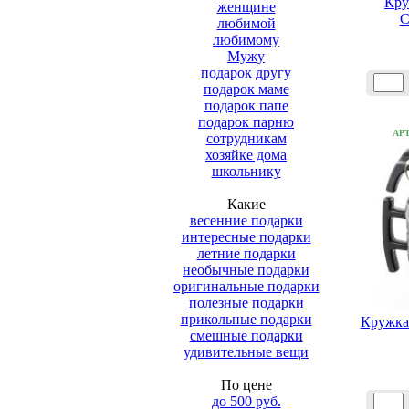
Кру
женщине
С
любимой
любимому
Мужу
подарок другу
подарок маме
подарок папе
подарок парню
АР
сотрудникам
хозяйке дома
школьнику
Какие
весенние подарки
интересные подарки
летние подарки
необычные подарки
оригинальные подарки
полезные подарки
прикольные подарки
Кружка 
смешные подарки
удивительные вещи
По цене
до 500 руб.