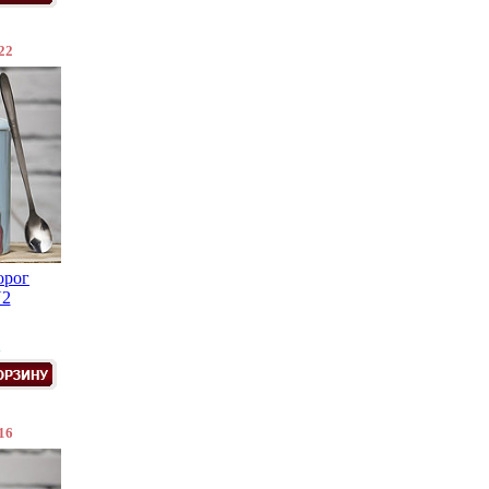
22
орог
N2
.
16