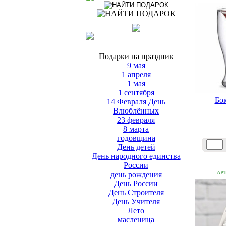
Подарки на праздник
9 мая
1 апреля
1 мая
1 сентября
Бо
14 Февраля День
Влюблённых
23 февраля
8 марта
годовщина
День детей
День народного единства
России
АР
день рождения
День России
День Строителя
День Учителя
Лето
масленица