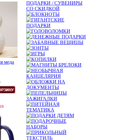
я меда
.
20