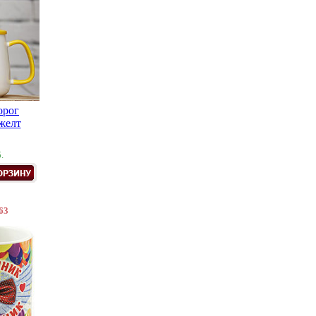
орог
желт
.
63