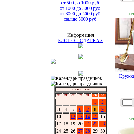
от 500 до 1000 руб.
от 1000 до 3000 руб.
от 3000 до 5000 руб.
АР
свыше 5000 руб.
Информация
БЛОГ О ПОДАРКАХ
Кружк
АВГУСТ / 2026
ПН
ВТ
СР
ЧТ
ПТ
СБ
ВС
1
2
3
4
5
6
7
8
9
10
11
12
13
14
15
16
АР
17
18
19
20
21
22
23
24
25
26
27
28
29
30