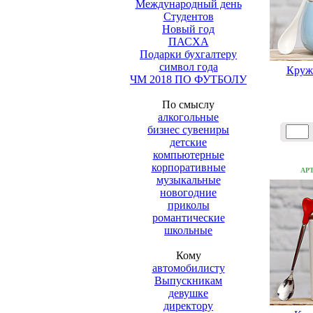
Международный день
Студентов
Новый год
ПАСХА
Подарки бухгалтеру
символ года
Круж
ЧМ 2018 ПО ФУТБОЛУ
По смыслу
алкогольные
бизнес сувениры
детские
компьютерные
корпоративные
АР
музыкальные
новогодние
приколы
романтические
школьные
Кому
автомобилисту
Выпускникам
девушке
директору