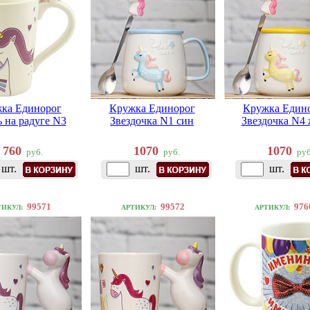
ка Единорог
Кружка Единорог
Кружка Един
 на радуге N3
Звездочка N1 син
Звездочка N4 
760
1070
1070
руб.
руб.
руб
шт.
шт.
шт.
99571
99572
976
ТИКУЛ:
АРТИКУЛ:
АРТИКУЛ: