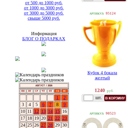
от 500 до 1000 руб.
от 1000 до 3000 руб.
от 3000 до 5000 руб.
95124
АРТИКУЛ:
свыше 5000 руб.
Информация
БЛОГ О ПОДАРКАХ
Кубок 4 бокала
желтый
АВГУСТ / 2026
1240
руб.
ПН
ВТ
СР
ЧТ
ПТ
СБ
ВС
1
2
шт.
3
4
5
6
7
8
9
10
11
12
13
14
15
16
90523
АРТИКУЛ:
17
18
19
20
21
22
23
24
25
26
27
28
29
30