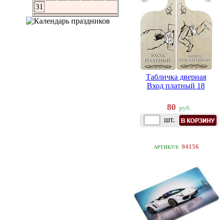
31
Табличка дверная
Вход платный 18
80
руб.
шт.
94156
АРТИКУЛ: