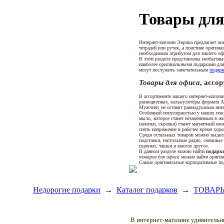
Товары для
Интернет-магазин Эврика предлагает ш
тетрадей или ручек, а поистине оригин
необходимым атрибутом для вашего оф
В этом разделе представлены необычн
наиболее оригинальными подарками для
могут послужить замечательным
подарк
Товары для офиса
, ассо
В ассортименте нашего интернет-магази
разноцветные, калькуляторы формата A4
Мужчину не оставят равнодушным инте
Особенной популярностью у наших пок
мыло, которое станет незаменимым в ж
(кнопки, скрепки) станет магнитный еж
снять напряжение в рабочее время хоро
Среди остальных товаров можно выдели
подставки, настольные радио, смешные
скрепки, чашки и многое другое.
В данном разделе можно найти
подарк
товаров для офиса
можно найти оригина
Самые оригинальные корпоративные под
Недорогие подарки
→
Каталог подарков
→
ТОВАР
В интернет-магазине удивитель