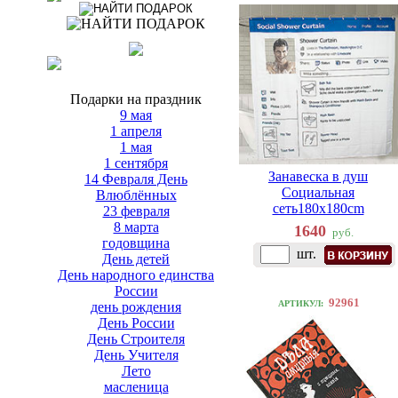
Подарки на праздник
9 мая
1 апреля
1 мая
1 сентября
Занавеска в душ
14 Февраля День
Социальная
Влюблённых
сеть180х180cm
23 февраля
8 марта
1640
руб.
годовщина
шт.
День детей
День народного единства
России
92961
АРТИКУЛ:
день рождения
День России
День Строителя
День Учителя
Лето
масленица