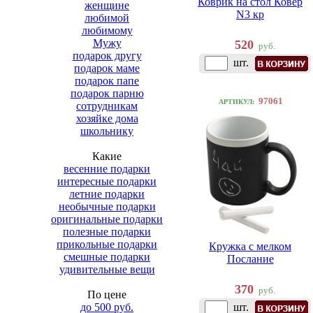
Коврик на стол Ковер
женщине
N3 кр
любимой
любимому
Мужу
520
руб.
подарок другу
шт.
подарок маме
подарок папе
подарок парню
97061
АРТИКУЛ:
сотрудникам
хозяйке дома
школьнику
Какие
весенние подарки
интересные подарки
летние подарки
необычные подарки
оригинальные подарки
полезные подарки
прикольные подарки
Кружка с мелком
смешные подарки
Послание
удивительные вещи
370
руб.
По цене
до 500 руб.
шт.