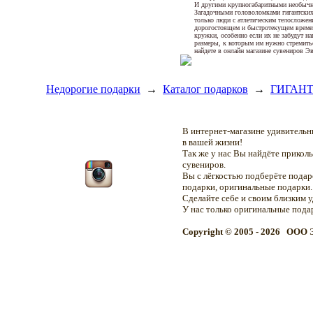
И другими крупногабаритными необычны
Загадочными головоломками гигантских
только люди с атлетическим телосложе
дорогостоящем и быстротекущем време
кружки, особенно если их не забудут н
размеры, к которым им нужно стремить
найдете в онлайн магазине сувениров Э
Недорогие подарки
→
Каталог подарков
→
ГИГАН
В интернет-магазине удивитель
в вашей жизни!
Так же у нас Вы найдёте прикол
сувениров.
Вы с лёгкостью подберёте подар
подарки, оригинальные подарки.
Сделайте себе и своим близким 
У нас только оригинальные пода
Copyright © 2005 - 2026 OOO 