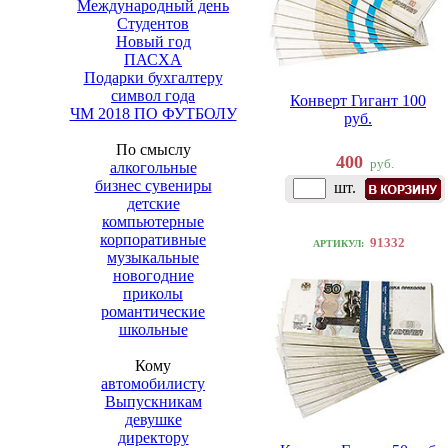
Международный день
Студентов
Новый год
ПАСХА
Подарки бухгалтеру
символ года
Конверт Гигант 100
ЧМ 2018 ПО ФУТБОЛУ
руб.
По смыслу
400
руб.
алкогольные
бизнес сувениры
шт.
детские
компьютерные
корпоративные
91332
АРТИКУЛ:
музыкальные
новогодние
приколы
романтические
школьные
Кому
автомобилисту
Выпускникам
девушке
директору