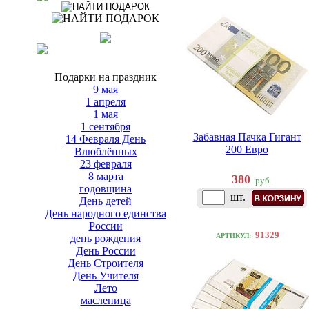
Подарки на праздник
9 мая
1 апреля
1 мая
1 сентября
Забавная Пачка Гигант
14 Февраля День
200 Евро
Влюблённых
23 февраля
8 марта
380
руб.
годовщина
шт.
День детей
День народного единства
России
91329
АРТИКУЛ:
день рождения
День России
День Строителя
День Учителя
Лето
масленица