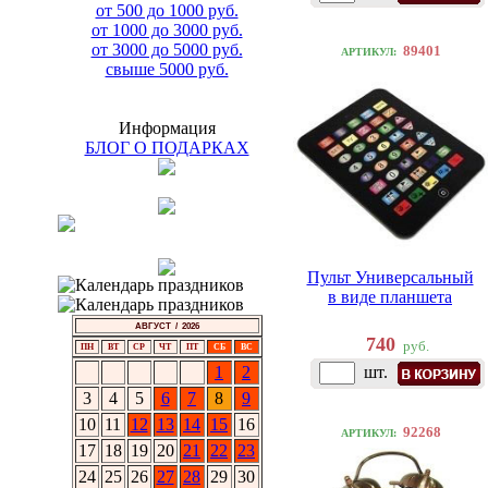
от 500 до 1000 руб.
от 1000 до 3000 руб.
от 3000 до 5000 руб.
89401
АРТИКУЛ:
свыше 5000 руб.
Информация
БЛОГ О ПОДАРКАХ
Пульт Универсальный
в виде планшета
АВГУСТ / 2026
740
руб.
ПН
ВТ
СР
ЧТ
ПТ
СБ
ВС
1
2
шт.
3
4
5
6
7
8
9
10
11
12
13
14
15
16
92268
АРТИКУЛ:
17
18
19
20
21
22
23
24
25
26
27
28
29
30