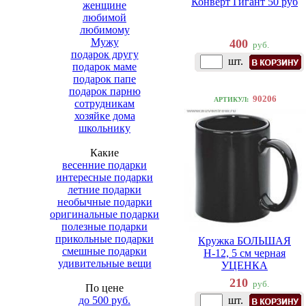
Конверт Гигант 50 руб
женщине
любимой
любимому
Мужу
400
руб.
подарок другу
шт.
подарок маме
подарок папе
подарок парню
90206
АРТИКУЛ:
сотрудникам
хозяйке дома
школьнику
Какие
весенние подарки
интересные подарки
летние подарки
необычные подарки
оригинальные подарки
полезные подарки
прикольные подарки
Кружка БОЛЬШАЯ
смешные подарки
Н-12, 5 см черная
удивительные вещи
УЦЕНКА
210
руб.
По цене
до 500 руб.
шт.