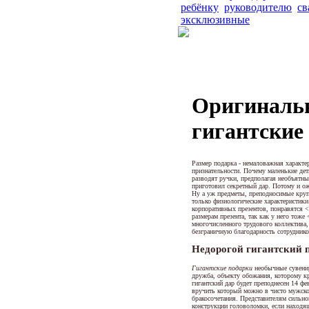
ребёнку
руководителю
св
эксклюзивные
Оригиналь
гигантские
Размер подарка - немаловажная характе
признательности. Почему маленькие де
разводят ручки, предполагая необъятны
приготовил секретный дар. Потому и о
Ну а уж предметы, преподносимые круп
только физиологические характеристик
корпоративных презентов, понравятся <
размерам презента, так как у него тож
многочисленного трудового коллектива,
безграничную благодарность сотруднико
Недорогой гигантский 
Гигантские подарки
необычные сувенир
дружба, объекту обожания, которому к
гигантский дар будет преподнесен 14 ф
вручить который можно в чисто мужско
бракосочетания. Представителям сильно
конструкции головоломки, если находя