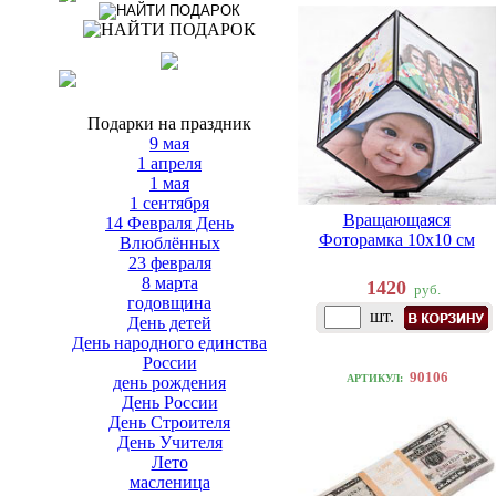
Подарки на праздник
9 мая
1 апреля
1 мая
1 сентября
Вращающаяся
14 Февраля День
Фоторамка 10х10 см
Влюблённых
23 февраля
8 марта
1420
руб.
годовщина
шт.
День детей
День народного единства
России
90106
АРТИКУЛ:
день рождения
День России
День Строителя
День Учителя
Лето
масленица