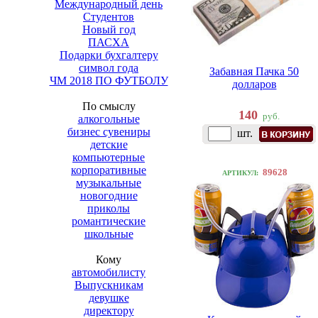
Международный день
Студентов
Новый год
ПАСХА
Подарки бухгалтеру
символ года
Забавная Пачка 50
ЧМ 2018 ПО ФУТБОЛУ
долларов
По смыслу
140
руб.
алкогольные
бизнес сувениры
шт.
детские
компьютерные
корпоративные
89628
АРТИКУЛ:
музыкальные
новогодние
приколы
романтические
школьные
Кому
автомобилисту
Выпускникам
девушке
директору