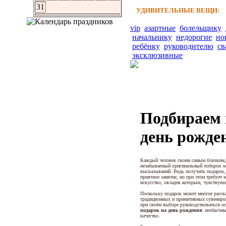
31
УДИВИТЕЛЬНЫЕ ВЕЩИ:
vip
азартные
болельщику
начальнику
недорогие
но
ребёнку
руководителю
св
эксклюзивные
Подбираем 
день рожде
Каждый человек своим самым близким,
незабываемый оригинальный
подарок н
высказываний. Ведь получить подарок, 
приятное занятие, но при этом требует 
искусство, овладев которым, чувствуеш
Поскольку подарок может многое рассказ
традиционных и примитивных сувениров 
при своём выборе руководствоваться о
подарок на день рождения
: необычны
качество.