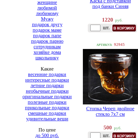
Каска с подставкой
женщине
под банки Синяя
любимой
любимому
Мужу
1220
руб.
подарок другу
шт.
подарок маме
подарок папе
подарок парню
92945
АРТИКУЛ:
сотрудникам
хозяйке дома
школьнику
Какие
весенние подарки
интересные подарки
летние подарки
необычные подарки
оригинальные подарки
полезные подарки
прикольные подарки
Стопка Череп двойное
смешные подарки
стекло 7х7 см
удивительные вещи
500
руб.
По цене
до 500 руб.
шт.