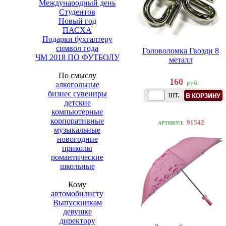
Международный день
Студентов
Новый год
ПАСХА
Подарки бухгалтеру
символ года
Головоломка Гвозди 8
ЧМ 2018 ПО ФУТБОЛУ
металл
По смыслу
160
руб.
алкогольные
бизнес сувениры
шт.
детские
компьютерные
корпоративные
91542
АРТИКУЛ:
музыкальные
новогодние
приколы
романтические
школьные
Кому
автомобилисту
Выпускникам
девушке
директору