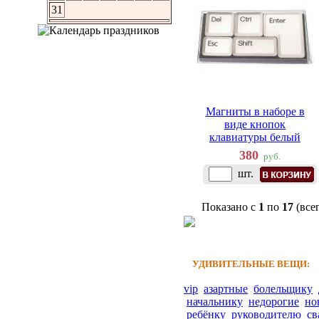
31
Магниты в наборе в
виде кнопок
клавиатуры белый
380
руб.
шт.
Показано с
1
по
17
(все
УДИВИТЕЛЬНЫЕ ВЕЩИ:
vip
азартные
болельщику
начальнику
недорогие
но
ребёнку
руководителю
св