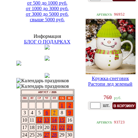
от 500 до 1000 руб.
от 1000 до 3000 руб.
от 3000 до 5000 руб.
96952
АРТИКУЛ:
свыше 5000 руб.
Информация
БЛОГ О ПОДАРКАХ
Кружка-снеговик
Растопи лед зеленый
АВГУСТ / 2026
760
руб.
ПН
ВТ
СР
ЧТ
ПТ
СБ
ВС
1
2
шт.
3
4
5
6
7
8
9
10
11
12
13
14
15
16
93723
АРТИКУЛ:
17
18
19
20
21
22
23
24
25
26
27
28
29
30