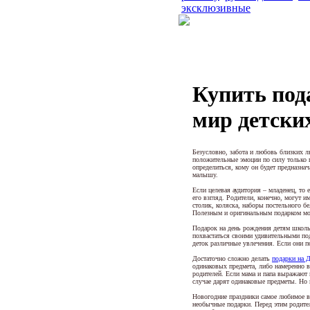
эксклюзивные
Купить пода
мир детски
Безусловно, забота и любовь близких л
положительные эмоции по силу только
определиться, кому он будет предназнач
малышу.
Если целевая аудитория – младенец, то
его взгляд. Родители, конечно, могут 
столик, коляска, наборы постельного бе
Полезным и оригинальным подарком мож
Подарок на день рождения детям школь
похвастаться своими удивительными под
деток различные увлечения. Если они п
Достаточно сложно делать
подарки на 
одинаковых предмета, либо намеренно в
родителей. Если мама и папа выражают 
случае дарят одинаковые предметы. Но
Новогодние праздники самое любимое в
необычные подарки. Перед этим родите