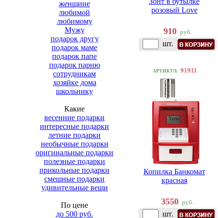
Зонт в бутылке
женщине
розовый Love
любимой
любимому
Мужу
910
руб.
подарок другу
шт.
подарок маме
подарок папе
подарок парню
91911
АРТИКУЛ:
сотрудникам
хозяйке дома
школьнику
Какие
весенние подарки
интересные подарки
летние подарки
необычные подарки
оригинальные подарки
полезные подарки
прикольные подарки
Копилка Банкомат
смешные подарки
красная
удивительные вещи
3550
руб.
По цене
до 500 руб.
шт.