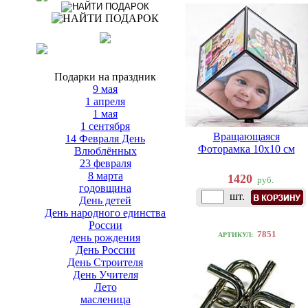
Подарки на праздник
9 мая
1 апреля
1 мая
1 сентября
Вращающаяся
14 Февраля День
Фоторамка 10х10 см
Влюблённых
23 февраля
8 марта
1420
руб.
годовщина
шт.
День детей
День народного единства
России
7851
АРТИКУЛ:
день рождения
День России
День Строителя
День Учителя
Лето
масленица