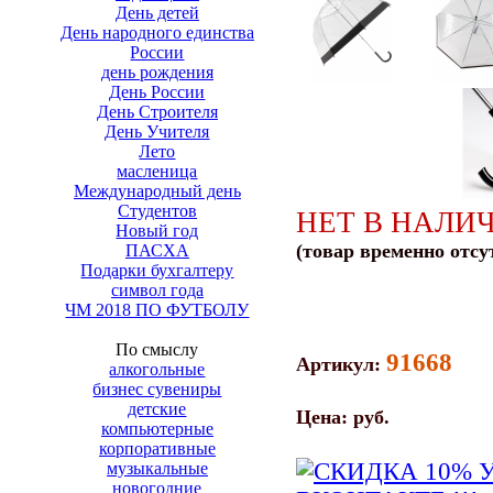
День детей
День народного единства
России
день рождения
День России
День Строителя
День Учителя
Лето
масленица
Международный день
Студентов
НЕТ В НАЛИ
Новый год
(товар временно отсу
ПАСХА
Подарки бухгалтеру
символ года
ЧМ 2018 ПО ФУТБОЛУ
По смыслу
91668
Артикул:
алкогольные
бизнес сувениры
детские
Цена:
руб.
компьютерные
корпоративные
музыкальные
новогодние