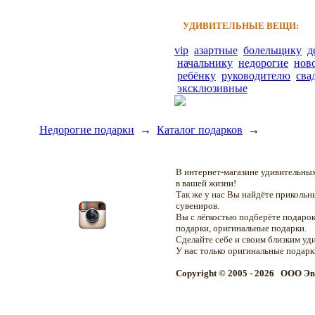
УДИВИТЕЛЬНЫЕ ВЕЩИ:
vip
азартные
болельщику
д
начальнику
недорогие
нов
ребёнку
руководителю
сва
эксклюзивные
Недорогие подарки
→
Каталог подарков
→
В интернет-магазине удивительн
в вашей жизни!
Так же у нас Вы найдёте приколь
сувениров.
Вы с лёгкостью подберёте подарок
подарки, оригинальные подарки.
Сделайте себе и своим близким уд
У нас только оригинальные подар
Copyright © 2005 - 2026 OOO Эв