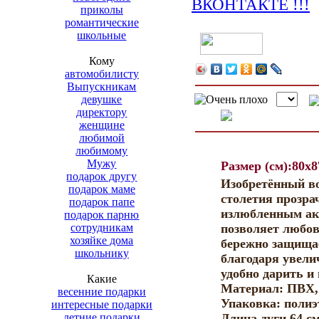
приколы
романтические
школьные
Кому
автомобилисту
Выпускникам
девушке
директору
женщине
любимой
любимому
Мужу
Размер (см):80x
подарок другу
Изобретённый в
подарок маме
столетия прозра
подарок папе
излюбленным акс
подарок парню
сотрудникам
позволяет любов
хозяйке дома
бережно защищае
школьнику
благодаря увели
удобно дарить и
Какие
Материал: ПВХ,
весенние подарки
Упаковка: полиэ
интересные подарки
летние подарки
Длина дуги 64 с