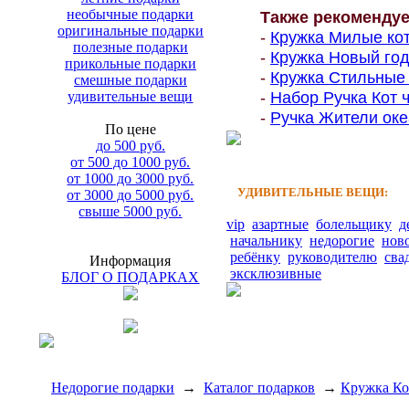
необычные подарки
Также рекоменду
оригинальные подарки
-
Кружка Милые кот
полезные подарки
-
Кружка Новый год
прикольные подарки
-
Кружка Стильные к
смешные подарки
-
Набор Ручка Кот ч
удивительные вещи
-
Ручка Жители океа
По цене
до 500 руб.
от 500 до 1000 руб.
от 1000 до 3000 руб.
УДИВИТЕЛЬНЫЕ ВЕЩИ:
от 3000 до 5000 руб.
свыше 5000 руб.
vip
азартные
болельщику
д
начальнику
недорогие
нов
ребёнку
руководителю
сва
Информация
эксклюзивные
БЛОГ О ПОДАРКАХ
Недорогие подарки
→
Каталог подарков
→
Кружка Ко