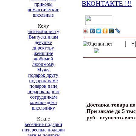
приколы
романтические
школьные
Кому
автомобилисту
Выпускникам
девушке
директору
женщине
любимой
любимому
Мужу
подарок другу
подарок маме
подарок папе
подарок парню
сотрудникам
хозяйке дома
Доставка товара п
школьнику
При заказе до 5 тыс
руб - осуществляет
Какие
весенние подарки
интересные подарки
летние подарки