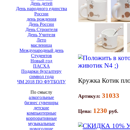
День детей
День народного единства
России
день рождения
День России
День Строителя
День Учителя
Лето
масленица
Международный день
Студентов
Новый год
ПАСХА
Подарки бухгалтеру
символ года
Кружка Котик пл
ЧМ 2018 ПО ФУТБОЛУ
По смыслу
31033
Артикул:
алкогольные
бизнес сувениры
детские
1230
Цена:
руб.
компьютерные
корпоративные
музыкальные
новогодние