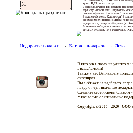
Не сомневаемся, что Вы сможете подобр
31
врача, ВДВ, повара и др.
В нашем магазине Вы сможете подобрать
партнеру. Любой наш Покупатель может
главном офисе (м. Каширская/ Варшавск
В нашем офисе (м. Каширская/ Варшавск
необходимости понравившийся подарок 
подарков и сувениров «Эврика» (м. Каш
большие всеобщие праздники и торжеств
оптовых товаров, но и розничных. Ка
Недорогие подарки
→
Каталог подарков
→
Лето
В интернет-магазине удивитель
в вашей жизни!
Так же у нас Вы найдёте прикол
сувениров.
Вы с лёгкостью подберёте подар
подарки, оригинальные подарки.
Сделайте себе и своим близким 
У нас только оригинальные пода
Copyright © 2005 - 2026 OOO 