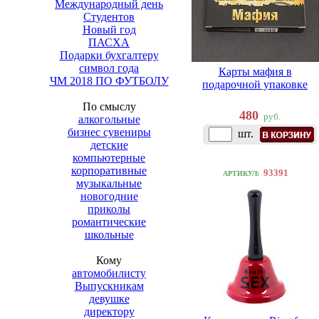
Международный день
Студентов
Новый год
ПАСХА
Подарки бухгалтеру
символ года
Карты мафия в
ЧМ 2018 ПО ФУТБОЛУ
подарочной упаковке
По смыслу
480
руб.
алкогольные
бизнес сувениры
шт.
детские
компьютерные
корпоративные
93391
АРТИКУЛ:
музыкальные
новогодние
приколы
романтические
школьные
Кому
автомобилисту
Выпускникам
девушке
директору