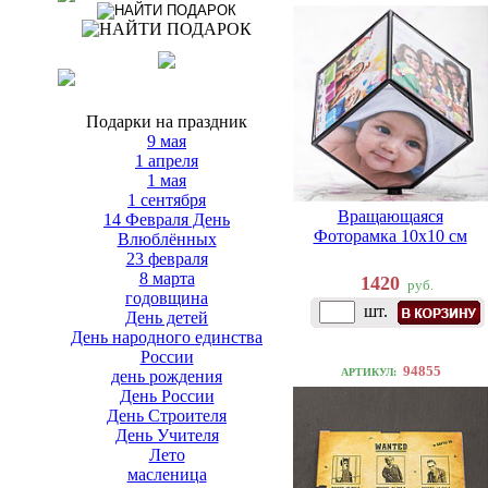
Подарки на праздник
9 мая
1 апреля
1 мая
1 сентября
Вращающаяся
14 Февраля День
Фоторамка 10х10 см
Влюблённых
23 февраля
8 марта
1420
руб.
годовщина
шт.
День детей
День народного единства
России
94855
АРТИКУЛ:
день рождения
День России
День Строителя
День Учителя
Лето
масленица