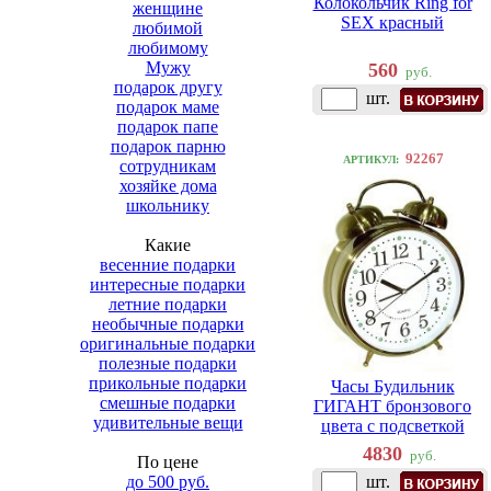
Колокольчик Ring for
женщине
SEX красный
любимой
любимому
Мужу
560
руб.
подарок другу
шт.
подарок маме
подарок папе
подарок парню
92267
АРТИКУЛ:
сотрудникам
хозяйке дома
школьнику
Какие
весенние подарки
интересные подарки
летние подарки
необычные подарки
оригинальные подарки
полезные подарки
прикольные подарки
Часы Будильник
смешные подарки
ГИГАНТ бронзового
удивительные вещи
цвета с подсветкой
4830
руб.
По цене
до 500 руб.
шт.