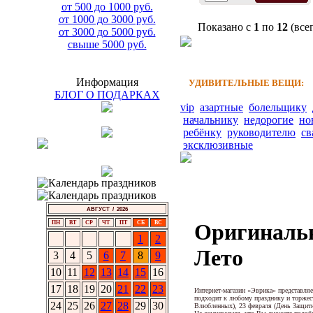
от 500 до 1000 руб.
от 1000 до 3000 руб.
Показано с
1
по
12
(все
от 3000 до 5000 руб.
свыше 5000 руб.
Информация
УДИВИТЕЛЬНЫЕ ВЕЩИ:
БЛОГ О ПОДАРКАХ
vip
азартные
болельщику
начальнику
недорогие
но
ребёнку
руководителю
св
эксклюзивные
АВГУСТ / 2026
ПН
ВТ
СР
ЧТ
ПТ
СБ
ВС
Оригиналь
1
2
Лето
3
4
5
6
7
8
9
10
11
12
13
14
15
16
17
18
19
20
21
22
23
Интернет-магазин «Эврика» представля
подходит к любому празднику и торжес
24
25
26
27
28
29
30
Влюбленных), 23 февраля (День Защитни