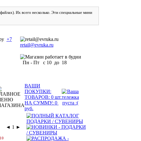
айлах). Их всего несколько. Эти специальные мини
+7
retail@evruka.ru
Пн - Пт с 10 до 18
ВАШИ
ПОКУПКИ:
ТОВАРОВ:
0
шт.
НА СУММУ:
0
руб.
◄
1
►
10