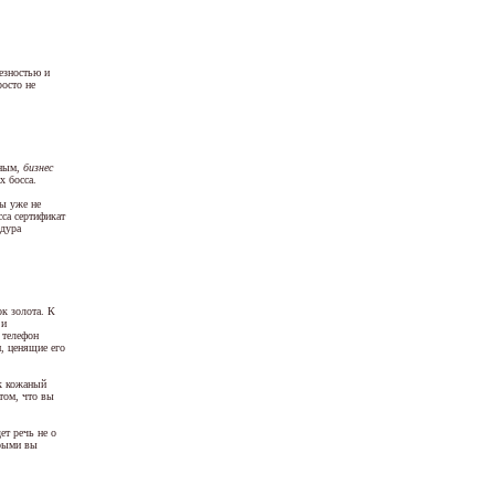
езностью и
осто не
нным,
бизнес
х босса.
ры уже не
са сертификат
едура
к золота. К
 и
 телефон
и, ценящие его
к кожаный
том, что вы
ет речь не о
орыми вы