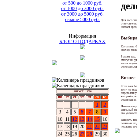
от 500 до 1000 руб.
дел
от 1000 до 3000 руб.
от 3000 до 5000 руб.
свыше 5000 руб.
Для того чт
ответственн
хватает сред
Информация
Выбира
БЛОГ О ПОДАРКАХ
Когда ваш б
сувенир
может
Бывает так,
смогут их у
на посещени
дополниться
Бизнес
Если ваш бо
тому же под
АВГУСТ / 2026
определенну
который сде
ПН
ВТ
СР
ЧТ
ПТ
СБ
ВС
достижения.
1
2
Некоторые р
стильный пор
3
4
5
6
7
8
9
его уважаете
10
11
12
13
14
15
16
Выбрать подх
дешевых под
17
18
19
20
21
22
23
подарите его
24
25
26
27
28
29
30