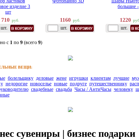
ор ластиков
Фотопанно 3D
Шары Ньют
овое изделие 3
большие -
шт
710
1160
1220
руб.
руб.
руб
шт.
шт.
шт.
но с
1
по
9
(всего
9
)
ЛЬНЫЕ ВЕЩИ:
ные
болельщику
деловые
жене
игрушки
клиентам
лучшие
му
ку
недорогие
новоселье
новые
подруге
путешественнику
рас
руководителю
свадебные
свадьба
Часы / АнтиЧасы
человеку
ш
вные
нес сувениры | бизнес подарки