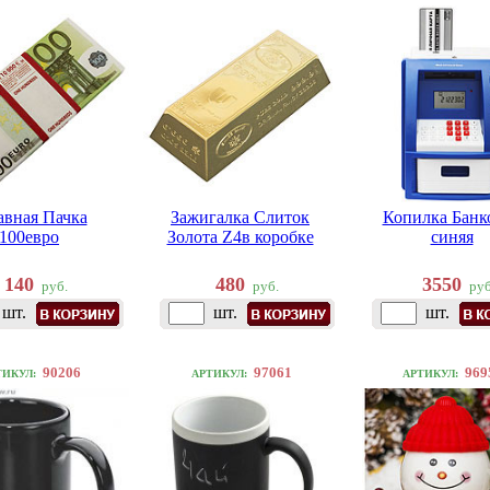
авная Пачка
Зажигалка Слиток
Копилка Банк
100евро
Золота Z4в коробке
синяя
140
480
3550
руб.
руб.
руб
шт.
шт.
шт.
90206
97061
969
ТИКУЛ:
АРТИКУЛ:
АРТИКУЛ: