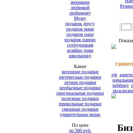
Наб
женщине
Резин
любимой
любимому
Мужу
подарок другу
подарок маме
подарок папе
подарок парню
Показа
сотрудникам
хозяйке дома
школьнику
УДИВИТЕ
Какие
весенние подарки
vip
азарт
интересные подарки
начальни
летние подарки
ребёнку
необычные подарки
эксклюзи
оригинальные подарки
полезные подарки
прикольные подарки
смешные подарки
удивительные вещи
Биз
По цене
до 500 руб.