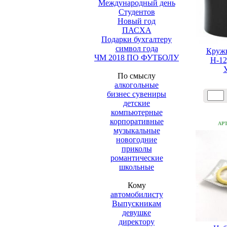
Международный день
Студентов
Новый год
ПАСХА
Подарки бухгалтеру
символ года
Круж
ЧМ 2018 ПО ФУТБОЛУ
Н-12
По смыслу
алкогольные
бизнес сувениры
детские
компьютерные
корпоративные
АР
музыкальные
новогодние
приколы
романтические
школьные
Кому
автомобилисту
Выпускникам
девушке
директору