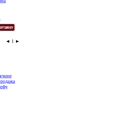
она
.
◄
1
►
жчине
продажа
ефу