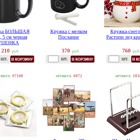
ка БОЛЬШАЯ
Кружка с мелком
Кружка-снег
, 5 см черная
Послание
Растопи лед кр
УЦЕНКА
210
370
760
руб.
руб.
руб
шт.
шт.
шт.
97108
6972
183
ТИКУЛ:
АРТИКУЛ:
АРТИКУЛ: