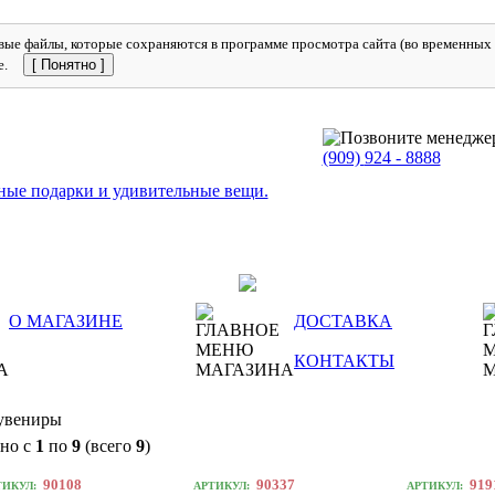
ые файлы, которые сохраняются в программе просмотра сайта (во временных ф
е.
[ Понятно ]
(909)
924 - 8888
О МАГАЗИНЕ
ДОСТАВКА
КОНТАКТЫ
сувениры
но с
1
по
9
(всего
9
)
90108
90337
919
ТИКУЛ:
АРТИКУЛ:
АРТИКУЛ: