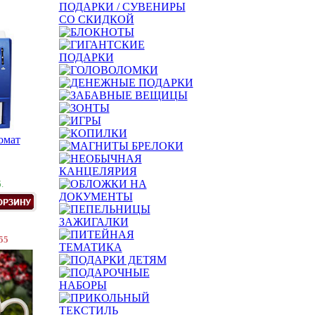
омат
.
55