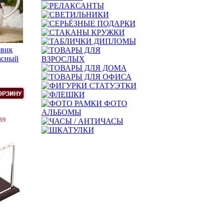
овик
асный
.
89