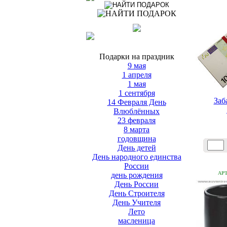
Подарки на праздник
9 мая
1 апреля
1 мая
1 сентября
Заб
14 Февраля День
Влюблённых
23 февраля
8 марта
годовщина
День детей
День народного единства
России
АР
день рождения
День России
День Строителя
День Учителя
Лето
масленица