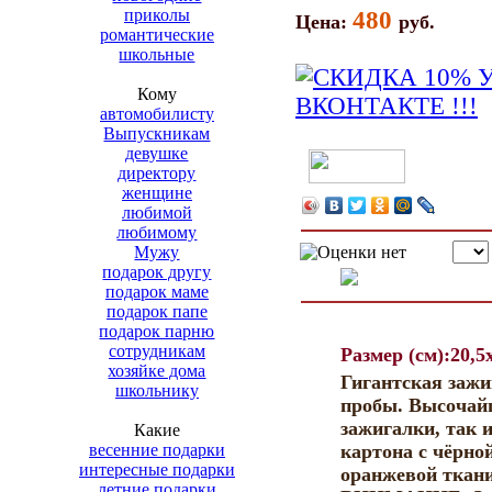
приколы
480
Цена:
руб.
романтические
школьные
Кому
автомобилисту
Выпускникам
девушке
директору
женщине
любимой
любимому
Мужу
подарок другу
подарок маме
подарок папе
подарок парню
сотрудникам
Размер (см):20,5
хозяйке дома
Гигантская зажи
школьнику
пробы. Высочайш
зажигалки, так 
Какие
весенние подарки
картона с чёрно
интересные подарки
оранжевой ткани
летние подарки