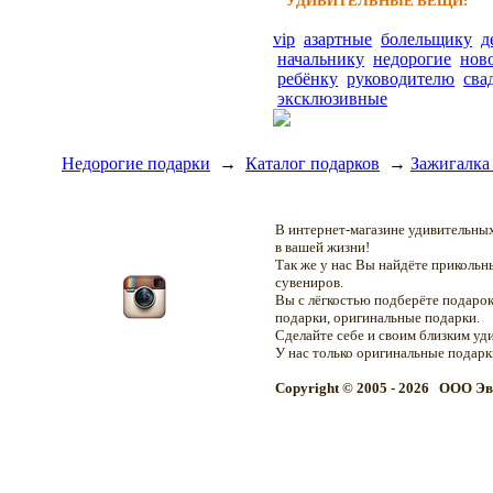
УДИВИТЕЛЬНЫЕ ВЕЩИ:
vip
азартные
болельщику
д
начальнику
недорогие
нов
ребёнку
руководителю
сва
эксклюзивные
Недорогие подарки
→
Каталог подарков
→
Зажигалка
В интернет-магазине удивительн
в вашей жизни!
Так же у нас Вы найдёте приколь
сувениров.
Вы с лёгкостью подберёте подарок
подарки, оригинальные подарки.
Сделайте себе и своим близким уд
У нас только оригинальные подар
Copyright © 2005 - 2026 OOO Эв