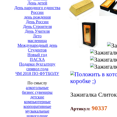
День детей
День народного единства
России
день рождения
День России
День Строителя
День Учителя
Лето
масленица
Международный день
Студентов
Новый год
ПАСХА
Подарки бухгалтеру
символ года
ЧМ 2018 ПО ФУТБОЛУ
По смыслу
алкогольные
бизнес сувениры
Зажигалка Слиток
детские
компьютерные
корпоративные
90337
Артикул:
музыкальные
новогодние