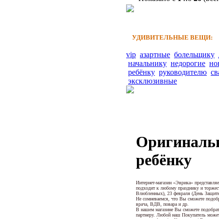
УДИВИТЕЛЬНЫЕ ВЕЩИ:
vip
азартные
болельщику
начальнику
недорогие
но
ребёнку
руководителю
св
эксклюзивные
Оригиналь
ребёнку
Интернет-магазин «Эврика» представля
подходит к любому празднику и торжес
Влюбленных), 23 февраля (День Защитни
Не сомневаемся, что Вы сможете подобр
врача, ВДВ, повара и др.
В нашем магазине Вы сможете подобрать
партнеру. Любой наш Покупатель может