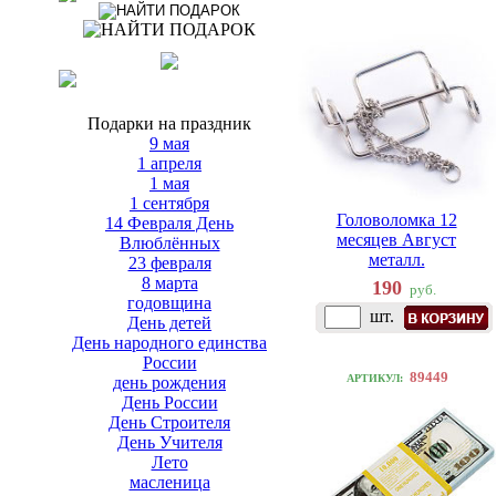
Подарки на праздник
9 мая
1 апреля
1 мая
1 сентября
Головоломка 12
14 Февраля День
месяцев Август
Влюблённых
металл.
23 февраля
8 марта
190
руб.
годовщина
шт.
День детей
День народного единства
России
89449
АРТИКУЛ:
день рождения
День России
День Строителя
День Учителя
Лето
масленица