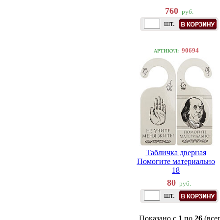
760
руб.
шт.
90694
АРТИКУЛ:
Табличка дверная
Помогите материально
18
80
руб.
шт.
Показано с
1
по
26
(все