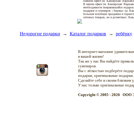
главном офисе (м. Каширская/ Варшавск
В нашем офисе (м. Каширская/ Варшавск
необходимости понравившийся подарок 
подарков и сувениров «Эврика» (м. Каш
большие всеобщие праздники и торжеств
оптовых товаров, но и розничных. Ка
Недорогие подарки
→
Каталог подарков
→
ребёнку
В интернет-магазине удивитель
в вашей жизни!
Так же у нас Вы найдёте прикол
сувениров.
Вы с лёгкостью подберёте подар
подарки, оригинальные подарки.
Сделайте себе и своим близким 
У нас только оригинальные пода
Copyright © 2005 - 2026 OOO 