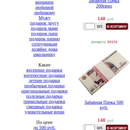
Забавная Пачка
женщине
200евро
любимой
любимому
Мужу
140
руб.
подарок другу
шт.
подарок маме
подарок папе
подарок парню
89450
АРТИКУЛ:
сотрудникам
хозяйке дома
школьнику
Какие
весенние подарки
интересные подарки
летние подарки
необычные подарки
оригинальные подарки
полезные подарки
прикольные подарки
Забавная Пачка 500
смешные подарки
руб.
удивительные вещи
140
руб.
По цене
до 500 руб.
шт.