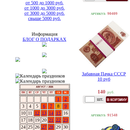
от 500 до 1000 руб.
от 1000 до 3000 руб.
от 3000 до 5000 руб.
90409
АРТИКУЛ:
свыше 5000 руб.
Информация
БЛОГ О ПОДАРКАХ
Забавная Пачка СССР
10 руб
АВГУСТ / 2026
140
руб.
ПН
ВТ
СР
ЧТ
ПТ
СБ
ВС
1
2
шт.
3
4
5
6
7
8
9
10
11
12
13
14
15
16
91548
АРТИКУЛ:
17
18
19
20
21
22
23
24
25
26
27
28
29
30