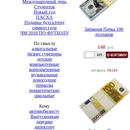
Международный день
Студентов
Новый год
ПАСХА
Подарки бухгалтеру
символ года
Забавная Пачка 100
ЧМ 2018 ПО ФУТБОЛУ
долларов
По смыслу
140
руб.
алкогольные
бизнес сувениры
шт.
детские
компьютерные
корпоративные
90109
АРТИКУЛ:
музыкальные
новогодние
приколы
романтические
школьные
Кому
автомобилисту
Выпускникам
девушке
директору