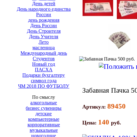
День детей
День народного единства
России
день рождения
День России
День Строителя
День Учителя
Лето
масленица
Международный день
Студентов
Новый год
ПАСХА
Подарки бухгалтеру
символ года
ЧМ 2018 ПО ФУТБОЛУ
Забавная Пачка 5
По смыслу
алкогольные
89450
Артикул:
бизнес сувениры
детские
компьютерные
140
Цена:
руб.
корпоративные
музыкальные
новогодние