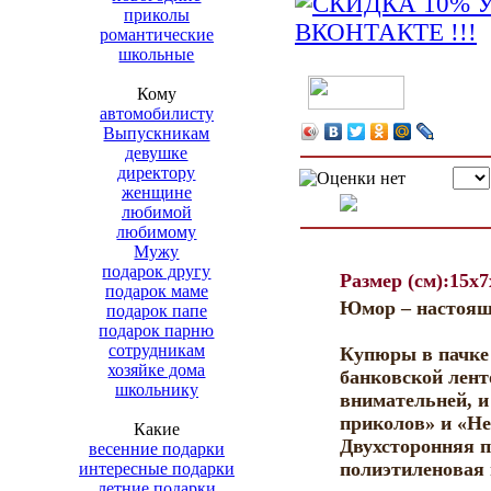
приколы
романтические
школьные
Кому
автомобилисту
Выпускникам
девушке
директору
женщине
любимой
любимому
Мужу
подарок другу
Размер (см):15x7
подарок маме
Юмор – настояще
подарок папе
подарок парню
сотрудникам
Купюры в пачке 
хозяйке дома
банковской лент
школьнику
внимательней, и
приколов» и «Н
Какие
Двухсторонняя п
весенние подарки
полиэтиленовая 
интересные подарки
летние подарки