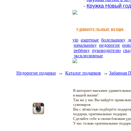
-
Кружка Новый год
УДИВИТЕЛЬНЫЕ ВЕЩИ:
vip
азартные
болельщику
д
начальнику
недорогие
нов
ребёнку
руководителю
сва
эксклюзивные
Недорогие подарки
→
Каталог подарков
→
Забавная П
В интернет-магазине удивительн
в вашей жизни!
Так же у нас Вы найдёте приколь
сувениров.
Вы с лёгкостью подберёте подарок
подарки, оригинальные подарки.
Сделайте себе и своим близким уд
У нас только оригинальные подар