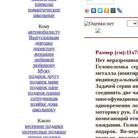
приколы
романтические
школьные
Кому
автомобилисту
Выпускникам
девушке
директору
Размер (см):11x
женщине
любимой
Нет неразрешимы
любимому
Головоломка сер
Мужу
металла (имитир
подарок другу
индивидуальный
подарок маме
Задачей серии я
подарок папе
соединить две ч
подарок парню
сотрудникам
многофункциона
хозяйке дома
одновременно ло
школьнику
моторику рук. Г
помогающий отвл
Какие
ожидании. Голо
весенние подарки
подарок. Во-пер
интересные подарки
летние подарки
третьих, предп