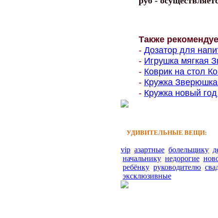
руб - осуществляет
Также рекоменду
-
Дозатор для напит
-
Игрушка мягкая З
-
Коврик на стол Ко
-
Кружка Зверюшка 
-
Кружка новый год 
УДИВИТЕЛЬНЫЕ ВЕЩИ:
vip
азартные
болельщику
д
начальнику
недорогие
нов
ребёнку
руководителю
сва
эксклюзивные