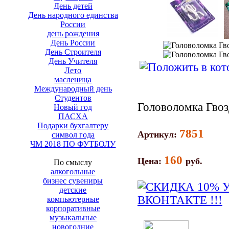
День детей
День народного единства
России
день рождения
День России
День Строителя
День Учителя
Лето
масленица
Международный день
Студентов
Головоломка Гвоз
Новый год
ПАСХА
Подарки бухгалтеру
7851
Артикул:
символ года
ЧМ 2018 ПО ФУТБОЛУ
160
Цена:
руб.
По смыслу
алкогольные
бизнес сувениры
детские
компьютерные
корпоративные
музыкальные
новогодние