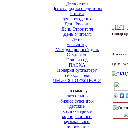
День детей
День народного единства
России
день рождения
День России
НЕТ
День Строителя
(товар вр
День Учителя
Лето
масленица
Международный день
Артикул
Студентов
Новый год
Цена:
руб
ПАСХА
Подарки бухгалтеру
символ года
ЧМ 2018 ПО ФУТБОЛУ
По смыслу
алкогольные
бизнес сувениры
детские
компьютерные
корпоративные
музыкальные
новогодние