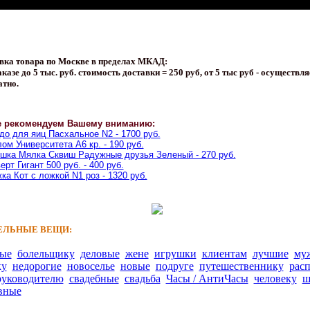
вка товара по Москве в пределах МКАД:
казе до 5 тыс. руб. стоимость доставки = 250 руб, от 5 тыс руб - осуществля
атно.
е рекомендуем Вашему вниманию:
о для яиц Пасхальное N2 - 1700 руб.
ом Университета A6 кр. - 190 руб.
шка Мялка Сквиш Радужные друзья Зеленый - 270 руб.
ерт Гигант 500 руб. - 400 руб.
ка Кот с ложкой N1 роз - 1320 руб.
ЛЬНЫЕ ВЕЩИ:
ные
болельщику
деловые
жене
игрушки
клиентам
лучшие
му
ку
недорогие
новоселье
новые
подруге
путешественнику
рас
руководителю
свадебные
свадьба
Часы / АнтиЧасы
человеку
ш
вные