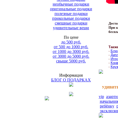
необычные подарки
оригинальные подарки
полезные подарки
прикольные подарки
смешные подарки
Доста
удивительные вещи
При за
беспл
По цене
до 500 руб.
от 500 до 1000 руб.
Такж
-
Блюд
от 1000 до 3000 руб.
-
Дипл
от 3000 до 5000 руб.
-
Игру
свыше 5000 руб.
-
Конв
-
Круж
Информация
БЛОГ О ПОДАРКАХ
УДИВИТЕ
vip
азарт
начальни
ребёнку
эксклюзи