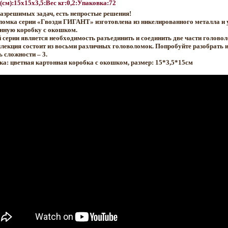
(см):15x15x3,5:Вес кг:0,2:Упаковка:72
азрешимых задач, есть непростые решения!
ломка серии «Гвозди ГИГАНТ» изготовлена из никелированного металла и
онную коробку с окошком.
 серии является необходимость разъединить и соединить две части головол
лекция состоит из восьми различных головоломок. Попробуйте разобрать и
 сложности – 3.
а: цветная картонная коробка с окошком, размер: 15*3,5*15см