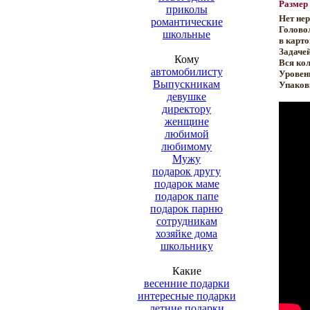
Размер 
приколы
Нет нер
романтические
Голово
школьные
в карт
Задачей
Кому
Вся кол
автомобилисту
Уровень
Выпускникам
Упаковк
девушке
директору
женщине
любимой
любимому
Мужу
подарок другу
подарок маме
подарок папе
подарок парню
сотрудникам
хозяйке дома
школьнику
Какие
весенние подарки
интересные подарки
летние подарки