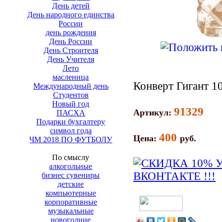
День детей
День народного единства
России
день рождения
День России
День Строителя
День Учителя
Лето
масленица
Конверт Гигант 10
Международный день
Студентов
Новый год
91329
Артикул:
ПАСХА
Подарки бухгалтеру
символ года
400
Цена:
руб.
ЧМ 2018 ПО ФУТБОЛУ
По смыслу
алкогольные
бизнес сувениры
детские
компьютерные
корпоративные
музыкальные
новогодние