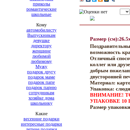
приколы
романтические
школьные
Кому
автомобилисту
Выпускникам
Размер (см):26.5
девушке
директору
Поздравительные
женщине
возможность кра
любимой
Отличный спосо
любимому
коллег или друз
Мужу
добрым пожелан
подарок другу
двусторонней пе
подарок маме
подарок папе
Материал: карт
подарок парню
Упаковка: слюдя
сотрудникам
ВНИМАНИЕ! Т
хозяйке дома
УПАКОВКЕ 10 
школьнику
Размер упаковки
Какие
весенние подарки
интересные подарки
летние подарки