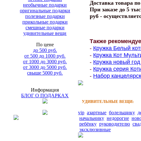
Доставка товара п
необычные подарки
При заказе до 5 тыс
оригинальные подарки
руб - осуществляет
полезные подарки
прикольные подарки
смешные подарки
удивительные вещи
Также рекоменду
По цене
-
Кружка Белый коти
до 500 руб.
-
Кружка Кот Мульти
от 500 до 1000 руб.
-
Кружка новый год 
от 1000 до 3000 руб.
от 3000 до 5000 руб.
-
Кружка серия Коти
свыше 5000 руб.
-
Набор канцелярски
Информация
БЛОГ О ПОДАРКАХ
УДИВИТЕЛЬНЫЕ ВЕЩИ:
vip
азартные
болельщику
д
начальнику
недорогие
нов
ребёнку
руководителю
сва
эксклюзивные