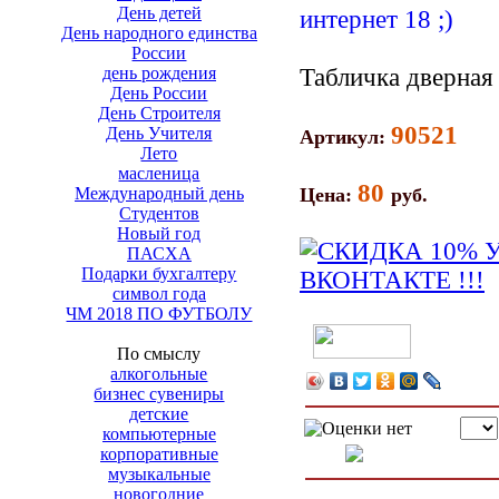
День детей
День народного единства
России
день рождения
Табличка дверная
День России
День Строителя
90521
День Учителя
Артикул:
Лето
масленица
80
Международный день
Цена:
руб.
Студентов
Новый год
ПАСХА
Подарки бухгалтеру
символ года
ЧМ 2018 ПО ФУТБОЛУ
По смыслу
алкогольные
бизнес сувениры
детские
компьютерные
корпоративные
музыкальные
новогодние