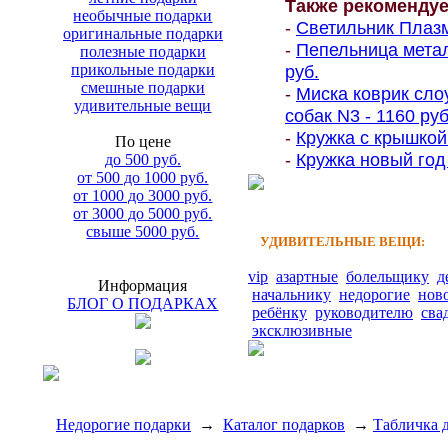
Также рекоменду
необычные подарки
-
Светильник Плазм
оригинальные подарки
-
Пепельница металл
полезные подарки
прикольные подарки
руб.
смешные подарки
-
Миска коврик сло
удивительные вещи
собак N3 - 1160 руб
-
Кружка с крышкой
По цене
-
Кружка новый год 
до 500 руб.
от 500 до 1000 руб.
от 1000 до 3000 руб.
от 3000 до 5000 руб.
свыше 5000 руб.
УДИВИТЕЛЬНЫЕ ВЕЩИ:
vip
азартные
болельщику
д
Информация
начальнику
недорогие
нов
БЛОГ О ПОДАРКАХ
ребёнку
руководителю
сва
эксклюзивные
Недорогие подарки
→
Каталог подарков
→
Табличка д