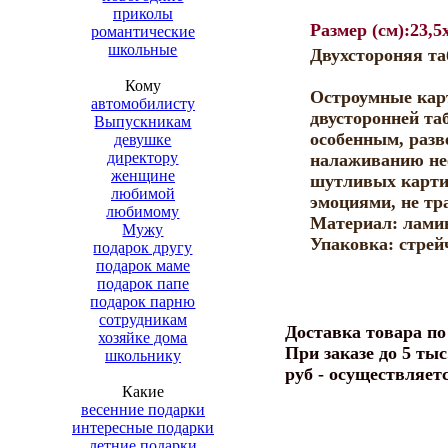
приколы
Размер (см):23,5x
романтические
школьные
Двухстороняя та
Кому
Остроумные карт
автомобилисту
двусторонней та
Выпускникам
особенным, разв
девушке
директору
налаживанию не
женщине
шутливых картин
любимой
эмоциями, не тр
любимому
Материал: лами
Мужу
Упаковка: стрей
подарок другу
подарок маме
подарок папе
подарок парню
сотрудникам
Доставка товара п
хозяйке дома
При заказе до 5 тыс
школьнику
руб - осуществляет
Какие
весенние подарки
интересные подарки
летние подарки