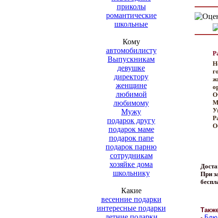
приколы
романтические
школьные
Кому
автомобилисту
Р
Выпускникам
Н
девушке
г
директору
ж
женщине
о
любимой
О
любимому
М
У
Мужу
Р
подарок другу
О
подарок маме
подарок папе
подарок парню
сотрудникам
хозяйке дома
Доста
школьнику
При за
беспл
Какие
весенние подарки
интересные подарки
Такж
летние подарки
-
Блюд