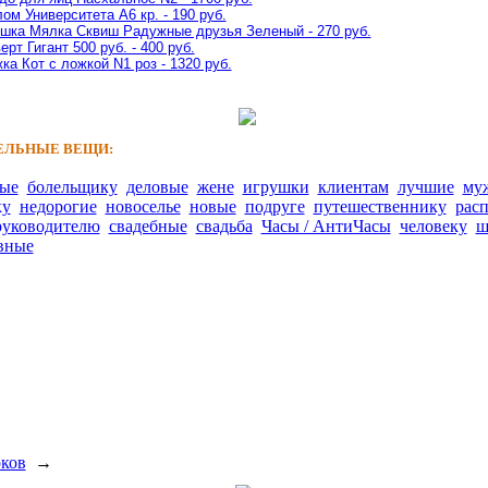
ом Университета A6 кр. - 190 руб.
шка Мялка Сквиш Радужные друзья Зеленый - 270 руб.
ерт Гигант 500 руб. - 400 руб.
ка Кот с ложкой N1 роз - 1320 руб.
ЛЬНЫЕ ВЕЩИ:
ные
болельщику
деловые
жене
игрушки
клиентам
лучшие
му
ку
недорогие
новоселье
новые
подруге
путешественнику
рас
руководителю
свадебные
свадьба
Часы / АнтиЧасы
человеку
ш
вные
рков
→