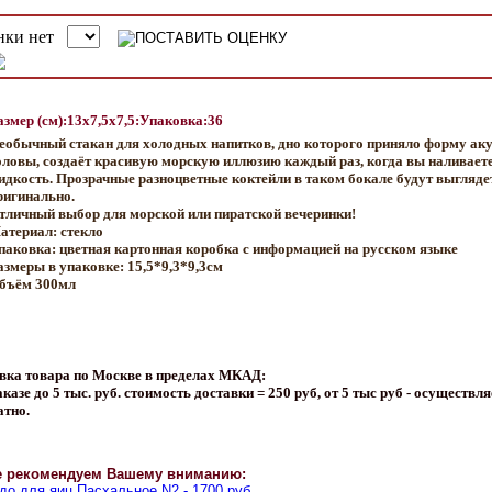
азмер (см):13x7,5x7,5:Упаковка:36
еобычный стакан для холодных напитков, дно которого приняло форму ак
оловы, создаёт красивую морскую иллюзию каждый раз, когда вы наливаете
идкость. Прозрачные разноцветные коктейли в таком бокале будут выгляде
ригинально.
тличный выбор для морской или пиратской вечеринки!
атериал: стекло
паковка: цветная картонная коробка с информацией на русском языке
азмеры в упаковке: 15,5*9,3*9,3см
бъём 300мл
вка товара по Москве в пределах МКАД:
казе до 5 тыс. руб. стоимость доставки = 250 руб, от 5 тыс руб - осуществля
атно.
е рекомендуем Вашему вниманию:
о для яиц Пасхальное N2 - 1700 руб.