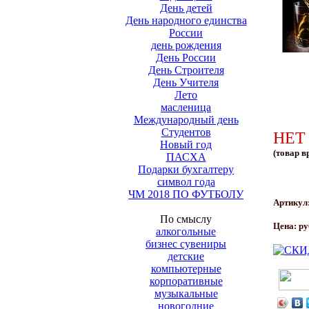
День детей
День народного единства
России
день рождения
День России
День Строителя
День Учителя
Лето
масленица
Международный день
Студентов
НЕТ
Новый год
(товар в
ПАСХА
Подарки бухгалтеру
символ года
ЧМ 2018 ПО ФУТБОЛУ
Артикул
По смыслу
Цена:
ру
алкогольные
бизнес сувениры
детские
компьютерные
корпоративные
музыкальные
новогодние