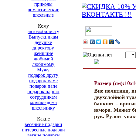
приколы
романтические
школьные
Кому
автомобилисту
Выпускникам
девушке
директору
женщине
любимой
любимому
Мужу
подарок другу
подарок маме
Размер (см):10x
подарок папе
Вне политики, в
подарок парню
двухслойной туа
сотрудникам
хозяйке дома
банкнот – ориги
школьнику
юмора. Может бы
рук. Рулон упак
Какие
весенние подарки
интересные подарки
летние подарки