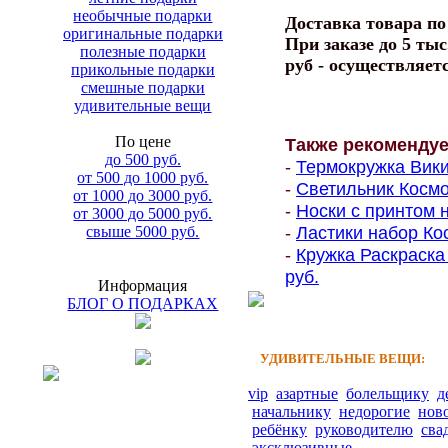
необычные подарки
Доставка товара п
оригинальные подарки
При заказе до 5 тыс
полезные подарки
руб - осуществляет
прикольные подарки
смешные подарки
удивительные вещи
По цене
Также рекоменду
до 500 руб.
-
Термокружка Вики
от 500 до 1000 руб.
-
Светильник Космон
от 1000 до 3000 руб.
-
Носки с принтом н
от 3000 до 5000 руб.
-
Ластики набор Кос
свыше 5000 руб.
-
Кружка Раскраска
руб.
Информация
БЛОГ О ПОДАРКАХ
УДИВИТЕЛЬНЫЕ ВЕЩИ:
vip
азартные
болельщику
д
начальнику
недорогие
нов
ребёнку
руководителю
сва
эксклюзивные