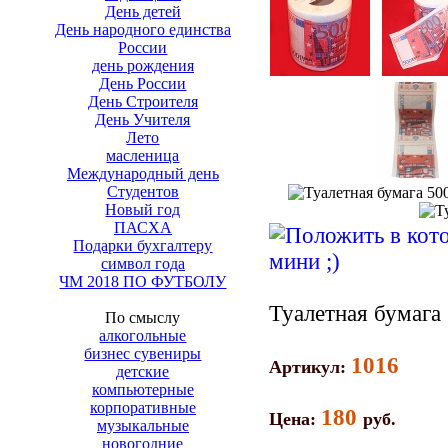
День детей
День народного единства
России
день рождения
День России
День Строителя
День Учителя
Лето
масленица
Международный день
Студентов
Новый год
ПАСХА
Подарки бухгалтеру
символ года
ЧМ 2018 ПО ФУТБОЛУ
Туалетная бумаг
По смыслу
алкогольные
бизнес сувениры
1016
Артикул:
детские
компьютерные
корпоративные
180
Цена:
руб.
музыкальные
новогодние