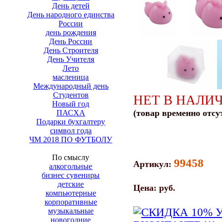
День детей
День народного единства
России
день рождения
День России
День Строителя
День Учителя
Лето
масленица
Международный день
Студентов
НЕТ В НАЛИ
Новый год
(товар временно отсу
ПАСХА
Подарки бухгалтеру
символ года
ЧМ 2018 ПО ФУТБОЛУ
По смыслу
99458
Артикул:
алкогольные
бизнес сувениры
детские
Цена:
руб.
компьютерные
корпоративные
музыкальные
новогодние