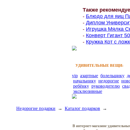
Также рекоменду
-
Блюдо для яиц Па
-
Диплом Университе
-
Игрушка Мялка Ск
-
Конверт Гигант 500
-
Кружка Кот с ложк
УДИВИТЕЛЬНЫЕ ВЕЩИ:
vip
азартные
болельщику
д
начальнику
недорогие
нов
ребёнку
руководителю
сва
эксклюзивные
Недорогие подарки
→
Каталог подарков
→
В интернет-магазине удивительн