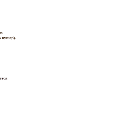
на
о купюр).
ется