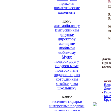
Р
приколы
Ш
романтические
школьные
Р
Р
Кому
автомобилисту
К
Выпускникам
п
девушке
К
директору
женщине
любимой
любимому
Мужу
Доста
подарок другу
При за
подарок маме
беспл
подарок папе
подарок парню
сотрудникам
Такж
хозяйке дома
-
Блюд
школьнику
-
Дипл
-
Игру
-
Конв
Какие
-
Круж
весенние подарки
интересные подарки
летние подарки