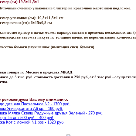
азмер (см):19,5x11,5x1
уточный сувенир упакован в блистер на красочной картонной подложке.
азмер упаковки (см): 19,5x11,5x1 см
азмер пачки (см): 6x15x0,8 см
оличество купюр в пачке может варьироваться в пределах нескольких шт. (
роизводстве автомат пакует по толщине пачки, не пересчитывает количеств
ачество бумаги улучшенное (имитация спец. бумаги).
вка товара по Москве в пределах МКАД:
казе до 5 тыс. руб. стоимость доставки = 250 руб, от 5 тыс руб - осуществля
атно.
е рекомендуем Вашему вниманию:
о для яиц Пасхальное N2 - 1700 руб.
ом Университета A6 кр. - 190 руб.
шка Мялка Сквиш Радужные друзья Зеленый - 270 руб.
ерт Гигант 500 руб. - 400 руб.
ка Кот с ложкой N1 роз - 1320 руб.