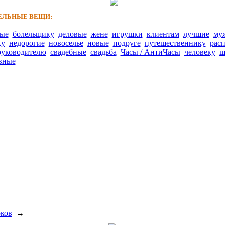
ЛЬНЫЕ ВЕЩИ:
ные
болельщику
деловые
жене
игрушки
клиентам
лучшие
му
ку
недорогие
новоселье
новые
подруге
путешественнику
рас
руководителю
свадебные
свадьба
Часы / АнтиЧасы
человеку
ш
вные
рков
→