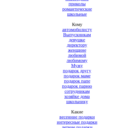
приколы
романтические
школьные
Кому
автомобилисту
Выпускникам
девушке
директору
женщине
любимой
любимому
Мужу
подарок другу
подарок маме
подарок папе
подарок парню
сотрудникам
хозяйке дома
школьнику
Какие
весенние подарки
интересные подарки
летние подарки