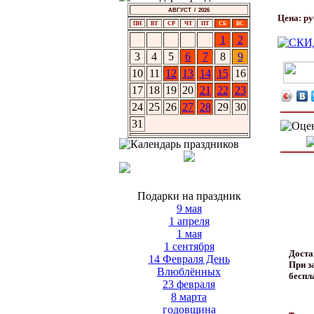
АВГУСТ / 2026
Цена:
ру
ПН
ВТ
СР
ЧТ
ПТ
СБ
ВС
1
2
3
4
5
6
7
8
9
10
11
12
13
14
15
16
17
18
19
20
21
22
23
24
25
26
27
28
29
30
31
Подарки на праздник
9 мая
1 апреля
1 мая
1 сентября
Доста
14 Февраля День
При за
Влюблённых
беспл
23 февраля
8 марта
годовщина