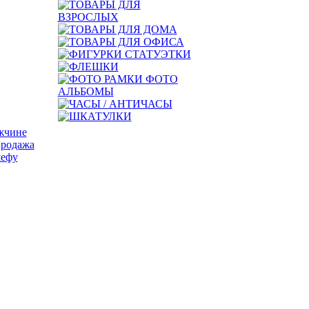
жчине
продажа
ефу