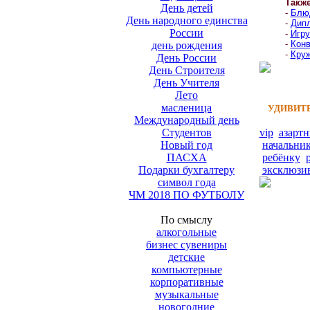
Такж
День детей
-
Блюд
День народного единства
-
Дипл
России
-
Игру
-
Конв
день рождения
-
Круж
День России
День Строителя
День Учителя
Лето
масленица
УДИВИТЕ
Международный день
Студентов
vip
азарт
Новый год
начальни
ПАСХА
ребёнку
Подарки бухгалтеру
эксклюзи
символ года
ЧМ 2018 ПО ФУТБОЛУ
По смыслу
алкогольные
бизнес сувениры
детские
компьютерные
корпоративные
музыкальные
новогодние