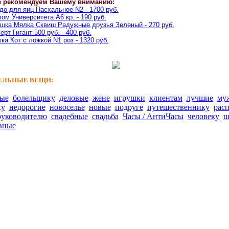
е рекомендуем Вашему вниманию:
о для яиц Пасхальное N2 - 1700 руб.
ом Университета A6 кр. - 190 руб.
шка Мялка Сквиш Радужные друзья Зеленый - 270 руб.
ерт Гигант 500 руб. - 400 руб.
ка Кот с ложкой N1 роз - 1320 руб.
ЛЬНЫЕ ВЕЩИ:
ные
болельщику
деловые
жене
игрушки
клиентам
лучшие
му
ку
недорогие
новоселье
новые
подруге
путешественнику
рас
руководителю
свадебные
свадьба
Часы / АнтиЧасы
человеку
ш
вные