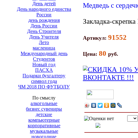
День детей
День народного единства
России
день рождения
Закладка-скрепка
День России
День Строителя
91552
День Учителя
Артикул:
Лето
масленица
80
Международный день
Цена:
руб.
Студентов
Новый год
ПАСХА
Подарки бухгалтеру
символ года
ЧМ 2018 ПО ФУТБОЛУ
По смыслу
алкогольные
бизнес сувениры
детские
компьютерные
корпоративные
музыкальные
новогодние