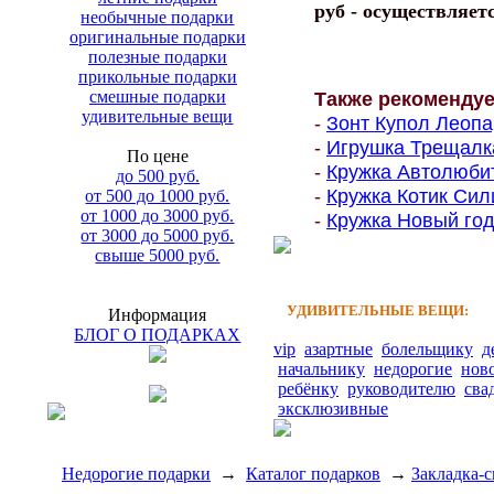
руб - осуществляет
необычные подарки
оригинальные подарки
полезные подарки
прикольные подарки
смешные подарки
Также рекоменду
удивительные вещи
-
Зонт Купол Леопар
-
Игрушка Трещалка
По цене
-
Кружка Автолюбит
до 500 руб.
-
Кружка Котик Сил
от 500 до 1000 руб.
от 1000 до 3000 руб.
-
Кружка Новый год
от 3000 до 5000 руб.
свыше 5000 руб.
УДИВИТЕЛЬНЫЕ ВЕЩИ:
Информация
БЛОГ О ПОДАРКАХ
vip
азартные
болельщику
д
начальнику
недорогие
нов
ребёнку
руководителю
сва
эксклюзивные
Недорогие подарки
→
Каталог подарков
→
Закладка-с