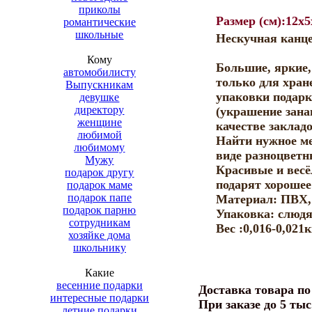
приколы
Размер (см):12x5
романтические
школьные
Нескучная канц
Кому
Большие, яркие,
автомобилисту
только для хран
Выпускникам
упаковки подарк
девушке
директору
(украшение занав
женщине
качестве закладо
любимой
Найти нужное ме
любимому
виде разноцветн
Мужу
Красивые и весё
подарок другу
подарят хорошее
подарок маме
подарок папе
Материал: ПВХ,
подарок парню
Упаковка: слюдя
сотрудникам
Bec :0,016-0,021к
хозяйке дома
школьнику
Какие
весенние подарки
Доставка товара п
интересные подарки
При заказе до 5 тыс
летние подарки