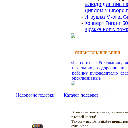
-
Блюдо для яиц Па
-
Диплом Университе
-
Игрушка Мялка Ск
-
Конверт Гигант 500
-
Кружка Кот с ложк
УДИВИТЕЛЬНЫЕ ВЕЩИ:
vip
азартные
болельщику
д
начальнику
недорогие
нов
ребёнку
руководителю
сва
эксклюзивные
Недорогие подарки
→
Каталог подарков
→
В интернет-магазине удивительн
в вашей жизни!
Так же у нас Вы найдёте приколь
сувениров.