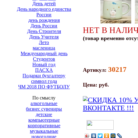
День детей
День народного единства
России
день рождения
День России
НЕТ В НАЛИ
День Строителя
День Учителя
(товар временно отсу
Лето
масленица
Международный день
Студентов
Новый год
30217
Артикул:
ПАСХА
Подарки бухгалтеру
символ года
Цена:
руб.
ЧМ 2018 ПО ФУТБОЛУ
По смыслу
алкогольные
бизнес сувениры
детские
компьютерные
корпоративные
музыкальные
новогодние