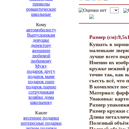
приколы
романтические
школьные
Кому
автомобилисту
Выпускникам
Размер (см):9,5x
девушке
Кушать в хороше
директору
маленькие звер
женщине
любимой
лучше всего под
любимому
Именно их изобр
Мужу
кружке нежной р
подарок другу
точно так, как 
подарок маме
съесть всё, что 
подарок папе
В комплекте пос
подарок парню
сотрудникам
Материал: фарф
хозяйке дома
Упаковка: карто
школьнику
Размер упаковки
Размер кружки с
Какие
Длина металличе
весенние подарки
Полезный объём:
интересные подарки
летние подарки