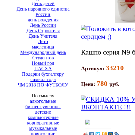
День детей
День народного единства
России
день рождения
День России
День Строителя
День Учителя
Лето
масленица
Кашпо серия N9 б
Международный день
Студентов
Новый год
33210
Артикул:
ПАСХА
Подарки бухгалтеру
символ года
780
Цена:
руб.
ЧМ 2018 ПО ФУТБОЛУ
По смыслу
алкогольные
бизнес сувениры
детские
компьютерные
корпоративные
музыкальные
новогодние