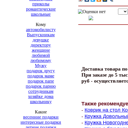
приколы
романтические
школьные
Кому
автомобилисту
Выпускникам
девушке
директору
женщине
любимой
любимому
Мужу
Доставка товара п
подарок другу
При заказе до 5 тыс
подарок маме
руб - осуществляет
подарок папе
подарок парню
сотрудникам
хозяйке дома
школьнику
Также рекоменду
-
Коврик на стол Ко
Какие
-
Кружка Довольный
весенние подарки
-
Кружка Новогодне
интересные подарки
летние подарки