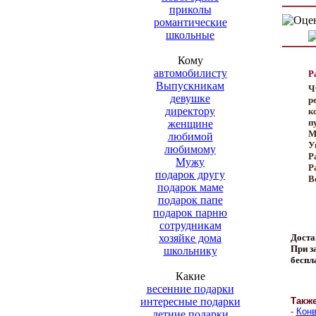
приколы
романтические
школьные
Кому
автомобилисту
Р
Выпускникам
Ч
девушке
р
директору
к
п
женщине
М
любимой
У
любимому
Р
Мужу
Р
подарок другу
Ве
подарок маме
подарок папе
подарок парню
сотрудникам
хозяйке дома
Доста
При за
школьнику
беспл
Какие
весенние подарки
интересные подарки
Такж
-
Конв
летние подарки