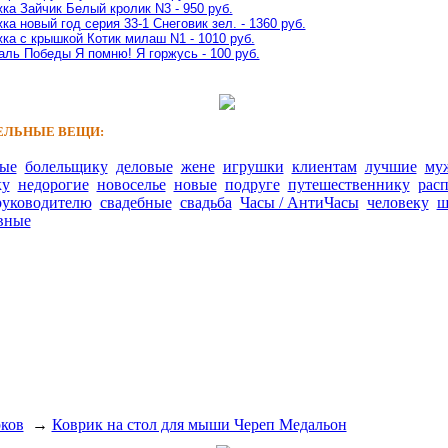
ка Зайчик Белый кролик N3 - 950 руб.
ка новый год серия 33-1 Снеговик зел. - 1360 руб.
ка с крышкой Котик милаш N1 - 1010 руб.
ль Победы Я помню! Я горжусь - 100 руб.
ЛЬНЫЕ ВЕЩИ:
ные
болельщику
деловые
жене
игрушки
клиентам
лучшие
му
ку
недорогие
новоселье
новые
подруге
путешественнику
рас
руководителю
свадебные
свадьба
Часы / АнтиЧасы
человеку
ш
вные
рков
→
Коврик на стол для мыши Череп Медальон