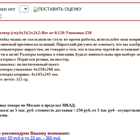
азмер (см):4x24,5x24,5:Вес кг:0,120:Упаковка:250
тобы мышь не скользили по столу во время работы, используйте наш ковр
езиновый противоскользящий. Пиратский рисунок не означает, что вы одобр
омпьютерное пиратство, но говорит о том, что и тысяча чертей не остановит
ути к цели! Размеры коврика в описании, будьте внимательны при выборе м
атериал: Пористая резина, полиэстер.
паковка: полиэтиленовый пакет.
азмеры упаковки: 4х250х260 мм.
азмеры коврика: 4х245х245 мм.
с нетто: 115 гр.
вка товара по Москве в пределах МКАД:
казе до 5 тыс. руб. стоимость доставки = 250 руб, от 5 тыс руб - осуществля
атно.
е рекомендуем Вашему вниманию:
ерт 50 руб в уп.10 шт. - 360 руб.