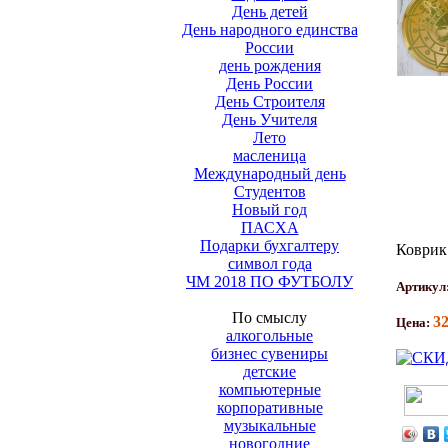
День детей
День народного единства
России
день рождения
День России
День Строителя
День Учителя
Лето
масленица
Международный день
Студентов
Новый год
ПАСХА
Подарки бухгалтеру
Коврик
символ года
ЧМ 2018 ПО ФУТБОЛУ
Артикул
По смыслу
3
Цена:
алкогольные
бизнес сувениры
детские
компьютерные
корпоративные
музыкальные
новогодние