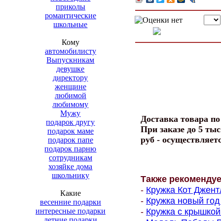
приколы
романтические
школьные
Кому
автомобилисту
Выпускникам
девушке
директору
женщине
любимой
любимому
Мужу
Доставка товара п
подарок другу
При заказе до 5 тыс
подарок маме
руб - осуществляет
подарок папе
подарок парню
сотрудникам
хозяйке дома
школьнику
Также рекоменду
-
Кружка Кот Джент
Какие
-
Кружка новый год 
весенние подарки
-
Кружка с крышкой 
интересные подарки
летние подарки