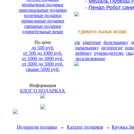
-
Медаль Победы Ро
необычные подарки
-
Пенал Робот синий
оригинальные подарки
полезные подарки
прикольные подарки
смешные подарки
удивительные вещи
УДИВИТЕЛЬНЫЕ ВЕЩИ:
По цене
vip
азартные
болельщику
д
до 500 руб.
начальнику
недорогие
нов
от 500 до 1000 руб.
ребёнку
руководителю
сва
от 1000 до 3000 руб.
эксклюзивные
от 3000 до 5000 руб.
свыше 5000 руб.
Информация
БЛОГ О ПОДАРКАХ
Недорогие подарки
→
Каталог подарков
→
Кружка За