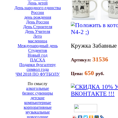
День детей
День народного единства
России
день рождения
День России
День Строителя
День Учителя
Лето
масленица
Кружка Забавные 
Международный день
Студентов
Новый год
31536
Артикул:
ПАСХА
Подарки бухгалтеру
символ года
650
Цена:
руб.
ЧМ 2018 ПО ФУТБОЛУ
По смыслу
алкогольные
бизнес сувениры
детские
компьютерные
корпоративные
музыкальные
новогодние