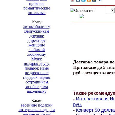
приколы
романтические
школьные
Кому
автомобилисту
Выпускникам
девушке
директору
женщине
любимой
любимому
Мужу
Доставка товара п
подарок другу
При заказе до 5 тыс
подарок маме
руб - осуществляет
подарок папе
подарок парню
сотрудникам
хозяйке дома
школьнику
Также рекоменду
-
Интерактивная Иг
Какие
руб.
весенние подарки
-
Конверт 50 доллар
интересные подарки
летние подарки