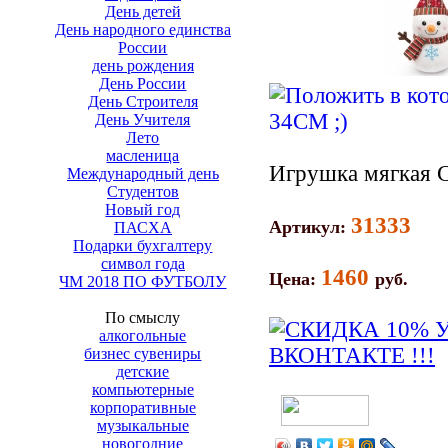
День детей
День народного единства
России
день рождения
День России
День Строителя
День Учителя
Лето
масленица
Игрушка мягкая 
Международный день
Студентов
Новый год
31333
Артикул:
ПАСХА
Подарки бухгалтеру
символ года
1460
Цена:
руб.
ЧМ 2018 ПО ФУТБОЛУ
По смыслу
алкогольные
бизнес сувениры
детские
компьютерные
корпоративные
музыкальные
новогодние