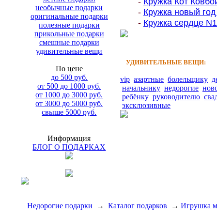
-
Кружка Кот Ковбой
необычные подарки
-
Кружка новый год 
оригинальные подарки
-
Кружка сердце N1 
полезные подарки
прикольные подарки
смешные подарки
удивительные вещи
УДИВИТЕЛЬНЫЕ ВЕЩИ:
По цене
до 500 руб.
vip
азартные
болельщику
д
от 500 до 1000 руб.
начальнику
недорогие
нов
от 1000 до 3000 руб.
ребёнку
руководителю
сва
от 3000 до 5000 руб.
эксклюзивные
свыше 5000 руб.
Информация
БЛОГ О ПОДАРКАХ
Недорогие подарки
→
Каталог подарков
→
Игрушка м