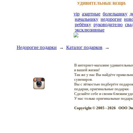
УДИВИТЕЛЬНЫЕ ВЕЩИ:
vip
азартные
болельщику
д
начальнику
недорогие
нов
ребёнку
руководителю
сва
эксклюзивные
Недорогие подарки
→
Каталог подарков
→
В интернет-магазине удивительн
в вашей жизни!
Так же у нас Вы найдёте приколь
сувениров.
Вы с лёгкостью подберёте подарок
подарки, оригинальные подарки.
Сделайте себе и своим близким уд
У нас только оригинальные подар
Copyright © 2005 - 2026 OOO Эв