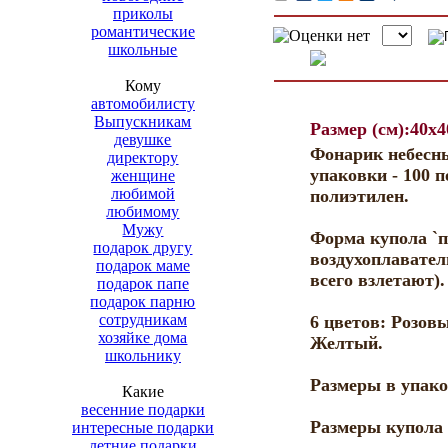
приколы
романтические
школьные
Кому
автомобилисту
Выпускникам
Размер (см):40x
девушке
Фонарик небесны
директору
упаковки - 100 
женщине
любимой
полиэтилен.
любимому
Мужу
Форма купола `п
подарок другу
воздухоплавате
подарок маме
всего взлетают).
подарок папе
подарок парню
сотрудникам
6 цветов: Розов
хозяйке дома
Желтый.
школьнику
Размеры в упако
Какие
весенние подарки
Размеры купола 
интересные подарки
летние подарки