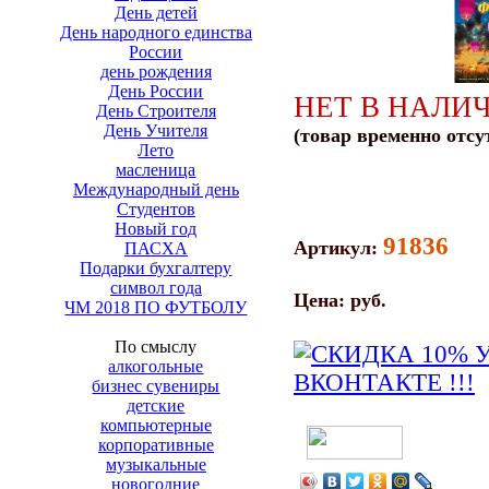
День детей
День народного единства
России
день рождения
День России
НЕТ В НАЛИ
День Строителя
День Учителя
(товар временно отсу
Лето
масленица
Международный день
Студентов
Новый год
91836
Артикул:
ПАСХА
Подарки бухгалтеру
символ года
Цена:
руб.
ЧМ 2018 ПО ФУТБОЛУ
По смыслу
алкогольные
бизнес сувениры
детские
компьютерные
корпоративные
музыкальные
новогодние