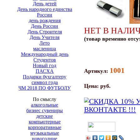
День детей
День народного единства
России
день рождения
День России
НЕТ В НАЛИ
День Строителя
День Учителя
(товар временно отсу
Лето
масленица
Международный день
Студентов
Новый год
1001
Артикул:
ПАСХА
Подарки бухгалтеру
символ года
Цена:
руб.
ЧМ 2018 ПО ФУТБОЛУ
По смыслу
алкогольные
бизнес сувениры
детские
компьютерные
корпоративные
музыкальные
новогодние