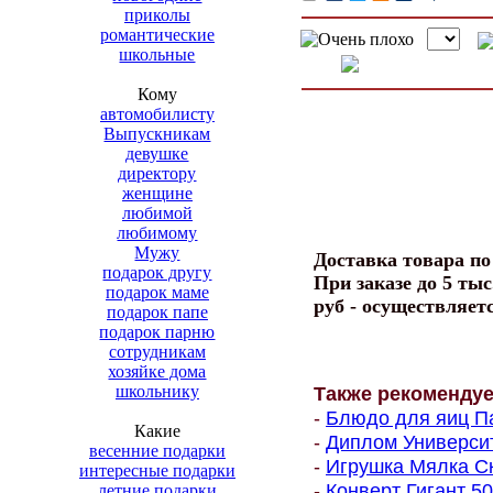
приколы
романтические
школьные
Кому
автомобилисту
Выпускникам
девушке
директору
женщине
любимой
любимому
Мужу
Доставка товара п
подарок другу
При заказе до 5 тыс
подарок маме
руб - осуществляет
подарок папе
подарок парню
сотрудникам
хозяйке дома
школьнику
Также рекоменду
-
Блюдо для яиц Па
Какие
-
Диплом Университе
весенние подарки
-
Игрушка Мялка Ск
интересные подарки
-
Конверт Гигант 500
летние подарки