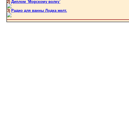
2)
Диплом `Морскому волку`
3)
Радио для ванны Лодка желт.