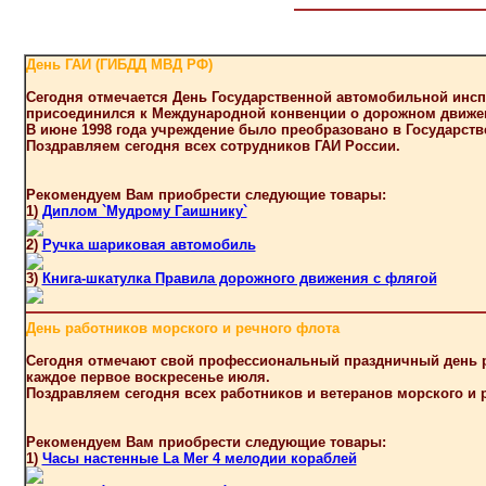
День ГАИ (ГИБДД МВД РФ)
Сегодня отмечается День Государственной автомобильной инсп
присоединился к Международной конвенции о дорожном движении
В июне 1998 года учреждение было преобразовано в Государстве
Поздравляем сегодня всех сотрудников ГАИ России.
Рекомендуем Вам приобрести следующие товары:
1)
Диплом `Мудрому Гаишнику`
2)
Ручка шариковая автомобиль
3)
Книга-шкатулка Правила дорожного движения с флягой
День работников морского и речного флота
Сегодня отмечают свой профессиональный праздничный день ра
каждое первое воскресенье июля.
Поздравляем сегодня всех работников и ветеранов морского и 
Рекомендуем Вам приобрести следующие товары:
1)
Часы настенные La Mer 4 мелодии кораблей