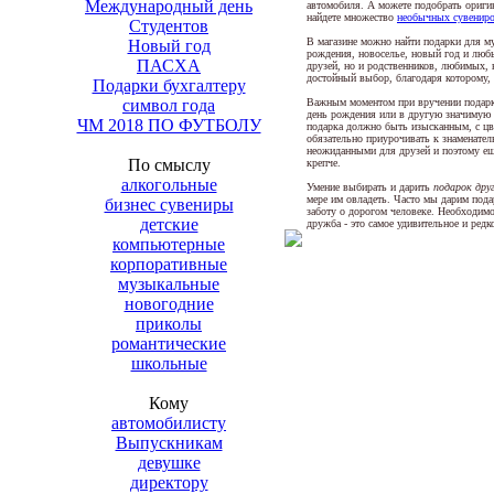
Международный день
автомобиля. А можете подобрать ориг
найдете множество
необычных сувенир
Студентов
В магазине можно найти подарки для 
Новый год
рождения, новоселье, новый год и любы
ПАСХА
друзей, но и родственников, любимых, к
достойный выбор, благодаря которому, 
Подарки бухгалтеру
Важным моментом при вручении подарка
символ года
день рождения или в другую значимую д
ЧМ 2018 ПО ФУТБОЛУ
подарка должно быть изысканным, с цв
обязательно приурочивать к знаменате
неожиданными для друзей и поэтому ещ
По смыслу
крепче.
алкогольные
Умение выбирать и дарить
подарок дру
мере им овладеть. Часто мы дарим пода
бизнес сувениры
заботу о дорогом человеке. Необходим
детские
дружба - это самое удивительное и редк
компьютерные
корпоративные
музыкальные
новогодние
приколы
романтические
школьные
Кому
автомобилисту
Выпускникам
девушке
директору