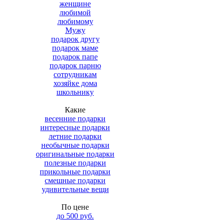
женщине
любимой
любимому
Мужу
подарок другу
подарок маме
подарок папе
подарок парню
сотрудникам
хозяйке дома
школьнику
Какие
весенние подарки
интересные подарки
летние подарки
необычные подарки
оригинальные подарки
полезные подарки
прикольные подарки
смешные подарки
удивительные вещи
По цене
до 500 руб.