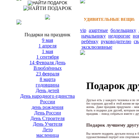
УДИВИТЕЛЬНЫЕ ВЕЩИ:
vip
азартные
болельщику
Подарки на праздник
начальнику
недорогие
но
9 мая
ребёнку
руководителю
св
1 апреля
эксклюзивные
1 мая
1 сентября
14 Февраля День
Влюблённых
23 февраля
8 марта
Подарок др
годовщина
День детей
День народного единства
Друзья есть у каждого человека и по э
России
без хороших друзей в этой жизни не п
день рождения
жизнь. Даже праздник придумали – меж
быть и подарки для друзей, которым он
День России
праздник – повод собраться вместе с др
День Строителя
День Учителя
Подарок лучшему другу
Лето
Вы можете подарить друзьям поход в бо
масленица
художественный портрет или спортивное