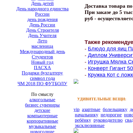
День детей
Доставка товара п
День народного единства
При заказе до 5 тыс
России
руб - осуществляет
день рождения
День России
День Строителя
День Учителя
Лето
Также рекоменду
масленица
-
Блюдо для яиц Па
Международный день
-
Диплом Университе
Студентов
-
Игрушка Мялка Ск
Новый год
ПАСХА
-
Конверт Гигант 500
Подарки бухгалтеру
-
Кружка Кот с ложк
символ года
ЧМ 2018 ПО ФУТБОЛУ
По смыслу
УДИВИТЕЛЬНЫЕ ВЕЩИ:
алкогольные
бизнес сувениры
vip
азартные
болельщику
д
детские
начальнику
недорогие
нов
компьютерные
ребёнку
руководителю
сва
корпоративные
эксклюзивные
музыкальные
новогодние