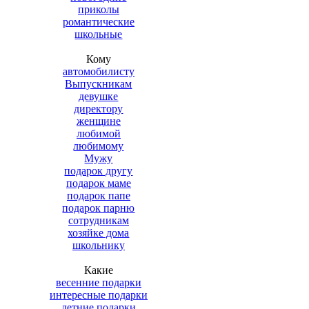
приколы
романтические
школьные
Кому
автомобилисту
Выпускникам
девушке
директору
женщине
любимой
любимому
Мужу
подарок другу
подарок маме
подарок папе
подарок парню
сотрудникам
хозяйке дома
школьнику
Какие
весенние подарки
интересные подарки
летние подарки