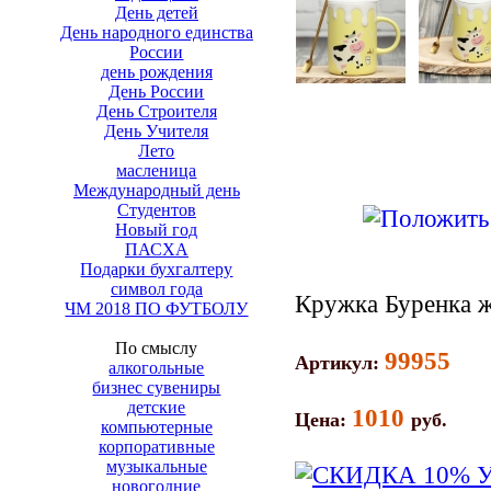
День детей
День народного единства
России
день рождения
День России
День Строителя
День Учителя
Лето
масленица
Международный день
Студентов
Новый год
ПАСХА
Подарки бухгалтеру
символ года
Кружка Буренка 
ЧМ 2018 ПО ФУТБОЛУ
По смыслу
99955
Артикул:
алкогольные
бизнес сувениры
детские
1010
Цена:
руб.
компьютерные
корпоративные
музыкальные
новогодние