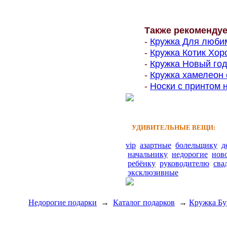
Также рекоменду
-
Кружка Для любим
-
Кружка Котик Хор
-
Кружка Новый год
-
Кружка хамелеон 
-
Носки с принтом н
УДИВИТЕЛЬНЫЕ ВЕЩИ:
vip
азартные
болельщику
д
начальнику
недорогие
нов
ребёнку
руководителю
сва
эксклюзивные
Недорогие подарки
→
Каталог подарков
→
Кружка Бу