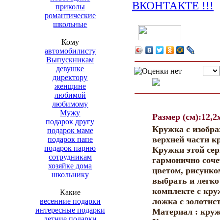
приколы
романтические
школьные
Кому
автомобилисту
Выпускникам
девушке
директору
женщине
любимой
любимому
Мужу
Размер (см):12,2
подарок другу
Кружка с изобра
подарок маме
верхней части к
подарок папе
подарок парню
Кружки этой се
сотрудникам
гармонично соче
хозяйке дома
цветом, рисунко
школьнику
выбрать и легко
комплекте с кру
Какие
ложка с золоти
весенние подарки
интересные подарки
Материал : круж
летние подарки