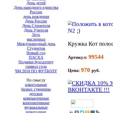
День детей
День народного единства
России
день рождения
День России
День Строителя
День Учителя
Лето
масленица
Кружка Кот поло
Международный день
Студентов
Новый год
99544
Артикул:
ПАСХА
Подарки бухгалтеру
символ года
970
Цена:
руб.
ЧМ 2018 ПО ФУТБОЛУ
По смыслу
алкогольные
бизнес сувениры
детские
компьютерные
корпоративные
музыкальные
новогодние