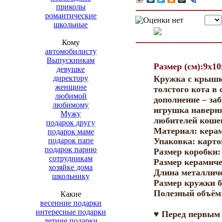
приколы
романтические
школьные
Кому
автомобилисту
Выпускникам
Размер (см):9x10
девушке
директору
Кружка с крышк
женщине
толстого кота в
любимой
дополнение – за
любимому
игрушка наверня
Мужу
любителей кошек
подарок другу
Материал: керам
подарок маме
подарок папе
Упаковка: карто
подарок парню
Размер коробки:
сотрудникам
Размер керамиче
хозяйке дома
Длина металличе
школьнику
Размер кружки б
Полезный объём:
Какие
весенние подарки
интересные подарки
♥ Перед первым
летние подарки