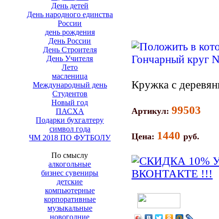
День детей
День народного единства
России
день рождения
День России
День Строителя
День Учителя
Лето
масленица
Кружка с деревя
Международный день
Студентов
Новый год
99503
Артикул:
ПАСХА
Подарки бухгалтеру
символ года
1440
Цена:
руб.
ЧМ 2018 ПО ФУТБОЛУ
По смыслу
алкогольные
бизнес сувениры
детские
компьютерные
корпоративные
музыкальные
новогодние