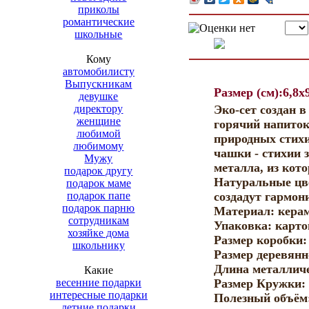
приколы
романтические
школьные
Кому
автомобилисту
Выпускникам
Размер (см):6,8x
девушке
директору
Эко-сет создан 
женщине
горячий напиток
любимой
природных стихи
любимому
чашки - стихии з
Мужу
металла, из кот
подарок другу
Натуральные цв
подарок маме
подарок папе
создадут гармон
подарок парню
Материал: керам
сотрудникам
Упаковка: карто
хозяйке дома
Размер коробки:
школьнику
Размер деревянно
Длина металличе
Какие
весенние подарки
Размер Кружки: 6
интересные подарки
Полезный объём:
летние подарки