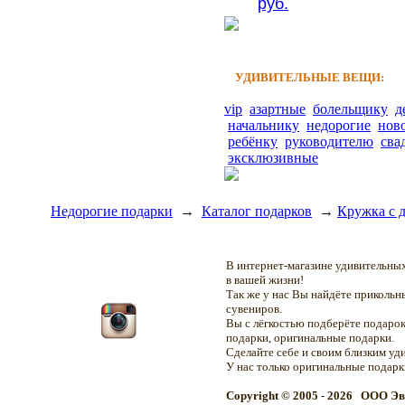
руб.
УДИВИТЕЛЬНЫЕ ВЕЩИ:
vip
азартные
болельщику
д
начальнику
недорогие
нов
ребёнку
руководителю
сва
эксклюзивные
Недорогие подарки
→
Каталог подарков
→
Кружка с 
В интернет-магазине удивительн
в вашей жизни!
Так же у нас Вы найдёте приколь
сувениров.
Вы с лёгкостью подберёте подарок
подарки, оригинальные подарки.
Сделайте себе и своим близким уд
У нас только оригинальные подар
Copyright © 2005 - 2026 OOO Эв