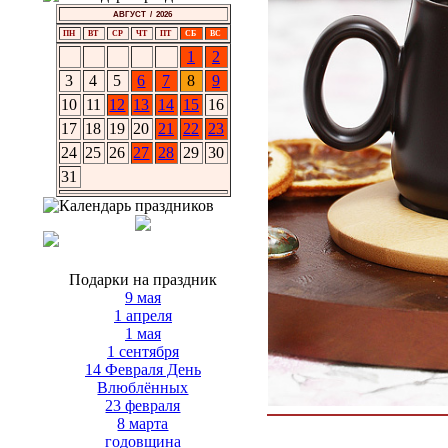
АВГУСТ / 2026
ПН
ВТ
СР
ЧТ
ПТ
СБ
ВС
1
2
3
4
5
6
7
8
9
10
11
12
13
14
15
16
17
18
19
20
21
22
23
24
25
26
27
28
29
30
31
Подарки на праздник
9 мая
1 апреля
1 мая
1 сентября
14 Февраля День
Влюблённых
23 февраля
8 марта
годовщина