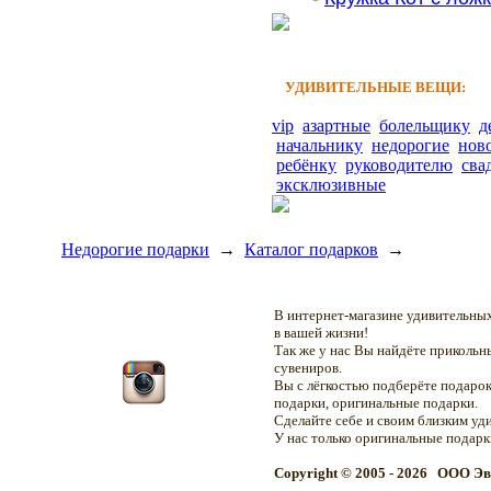
УДИВИТЕЛЬНЫЕ ВЕЩИ:
vip
азартные
болельщику
д
начальнику
недорогие
нов
ребёнку
руководителю
сва
эксклюзивные
Недорогие подарки
→
Каталог подарков
→
В интернет-магазине удивительн
в вашей жизни!
Так же у нас Вы найдёте приколь
сувениров.
Вы с лёгкостью подберёте подарок
подарки, оригинальные подарки.
Сделайте себе и своим близким уд
У нас только оригинальные подар
Copyright © 2005 - 2026 OOO Эв