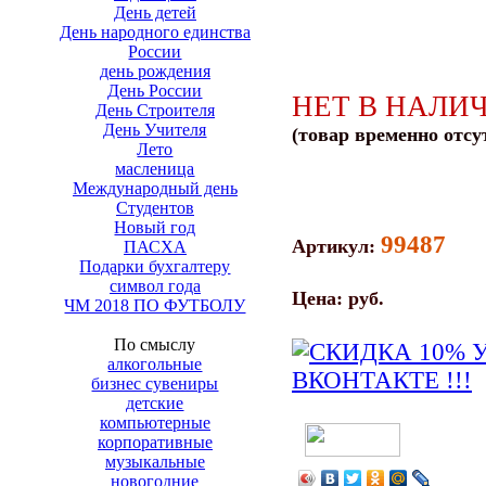
День детей
День народного единства
России
день рождения
День России
НЕТ В НАЛИ
День Строителя
День Учителя
(товар временно отсу
Лето
масленица
Международный день
Студентов
Новый год
99487
Артикул:
ПАСХА
Подарки бухгалтеру
символ года
Цена:
руб.
ЧМ 2018 ПО ФУТБОЛУ
По смыслу
алкогольные
бизнес сувениры
детские
компьютерные
корпоративные
музыкальные
новогодние