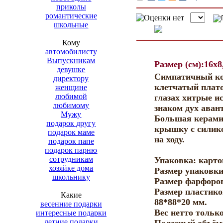
приколы
романтические
школьные
Кому
автомобилисту
Выпускникам
Размер (см):16x8
девушке
Симпатичный кот
директору
клетчатый плато
женщине
любимой
глазах хитрые и
любимому
знаком дух аван
Мужу
Большая керами
подарок другу
крышку с силик
подарок маме
на ходу.
подарок папе
подарок парню
сотрудникам
Упаковка: карто
хозяйке дома
Размер упаковки
школьнику
Размер фарфоров
Размер пластик
Какие
88*88*20 мм.
весенние подарки
Вес нетто только
интересные подарки
летние подарки