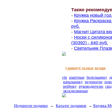
Также рекоменду
-
Кружка новый год 
-
Кружка Раскраска
руб.
-
Магнит Цитата ве
-
Носки с силиконо
(30392) - 640 руб.
-
Светильник Плазм
УДИВИТЕЛЬНЫЕ ВЕЩИ:
vip
азартные
болельщику
д
начальнику
недорогие
нов
ребёнку
руководителю
сва
эксклюзивные
Недорогие подарки
→
Каталог подарков
→
Кружка Му