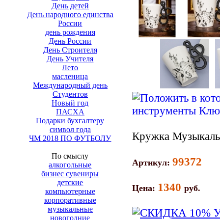
День детей
День народного единства
России
день рождения
День России
День Строителя
День Учителя
Лето
масленица
Международный день
Студентов
Новый год
ПАСХА
Подарки бухгалтеру
символ года
Кружка Музыкаль
ЧМ 2018 ПО ФУТБОЛУ
По смыслу
99372
Артикул:
алкогольные
бизнес сувениры
детские
1340
Цена:
руб.
компьютерные
корпоративные
музыкальные
новогодние