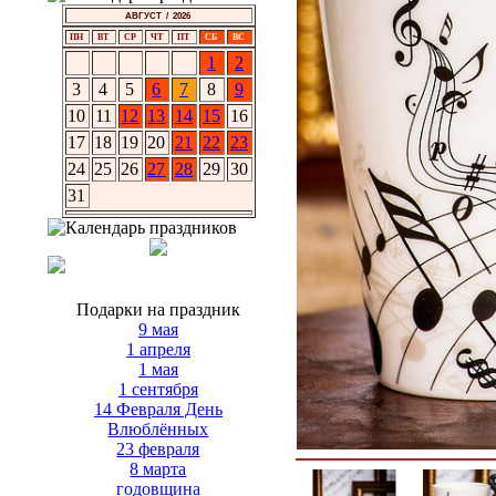
АВГУСТ / 2026
ПН
ВТ
СР
ЧТ
ПТ
СБ
ВС
1
2
3
4
5
6
7
8
9
10
11
12
13
14
15
16
17
18
19
20
21
22
23
24
25
26
27
28
29
30
31
Подарки на праздник
9 мая
1 апреля
1 мая
1 сентября
14 Февраля День
Влюблённых
23 февраля
8 марта
годовщина