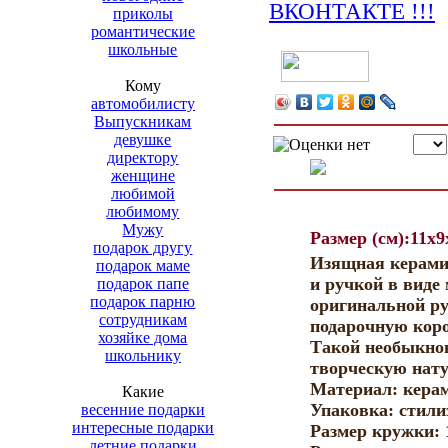
приколы
романтические
школьные
Кому
автомобилисту
Выпускникам
девушке
директору
женщине
любимой
любимому
Мужу
Размер (см):11x9
подарок другу
Изящная керами
подарок маме
и ручкой в виде
подарок папе
подарок парню
оригинальной р
сотрудникам
подарочную коро
хозяйке дома
Такой необыкно
школьнику
творческую нат
Материал: кера
Какие
Упаковка: стили
весенние подарки
интересные подарки
Размер кружки: 
летние подарки