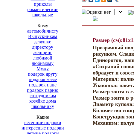
приколы
романтические
школьные
Кому
автомобилисту
Выпускникам
Размер (см):81x1
девушке
директору
Прозрачный полу
женщине
рисунком. Сладк
любимой
Единорогов, наш
любимому
«Сохраняй споко
Мужу
обрадует и совсе
подарок другу
Материал: полим
подарок маме
подарок папе
Упаковка: пакет.
подарок парню
Размер зонта в с
сотрудникам
Размер зонта в р
хозяйке дома
Диаметр купола:
школьнику
Количество спиц:
Конструкция зон
Какие
весенние подарки
Механизм: полуа
интересные подарки
летние подарки