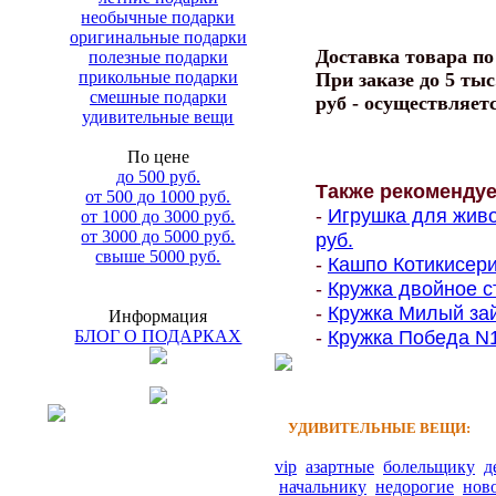
необычные подарки
оригинальные подарки
Доставка товара п
полезные подарки
прикольные подарки
При заказе до 5 тыс
смешные подарки
руб - осуществляет
удивительные вещи
По цене
до 500 руб.
Также рекоменду
от 500 до 1000 руб.
-
Игрушка для живо
от 1000 до 3000 руб.
от 3000 до 5000 руб.
руб.
свыше 5000 руб.
-
Кашпо Котикисерия
-
Кружка двойное ст
-
Кружка Милый зай
Информация
-
Кружка Победа N1 
БЛОГ О ПОДАРКАХ
УДИВИТЕЛЬНЫЕ ВЕЩИ:
vip
азартные
болельщику
д
начальнику
недорогие
нов