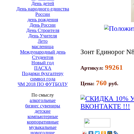
День детей
День народного единства
России
день рождения
День России
День Строителя
День Учителя
Лето
масленица
Зонт Единорог N8
Международный день
Студентов
Новый год
99261
Артикул:
ПАСХА
Подарки бухгалтеру
символ года
760
Цена:
руб.
ЧМ 2018 ПО ФУТБОЛУ
По смыслу
алкогольные
бизнес сувениры
детские
компьютерные
корпоративные
музыкальные
новогодние