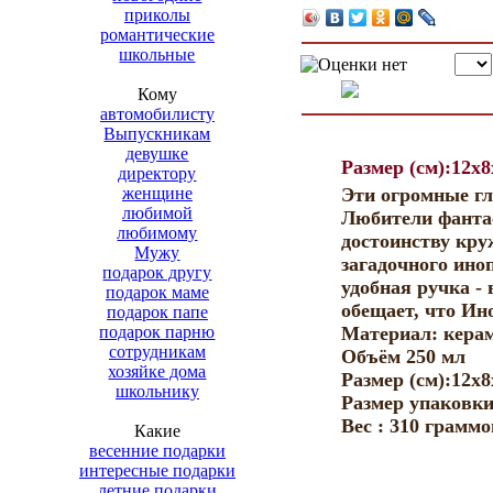
приколы
романтические
школьные
Кому
автомобилисту
Выпускникам
девушке
Размер (см):12x8
директору
женщине
Эти огромные гл
любимой
Любители фанта
любимому
достоинству кру
Мужу
загадочного ино
подарок другу
удобная ручка -
подарок маме
обещает, что Ин
подарок папе
подарок парню
Материал: керам
сотрудникам
Объём 250 мл
хозяйке дома
Размер (см):12x8
школьнику
Размер упаковки 
Bec : 310 граммо
Какие
весенние подарки
интересные подарки
летние подарки