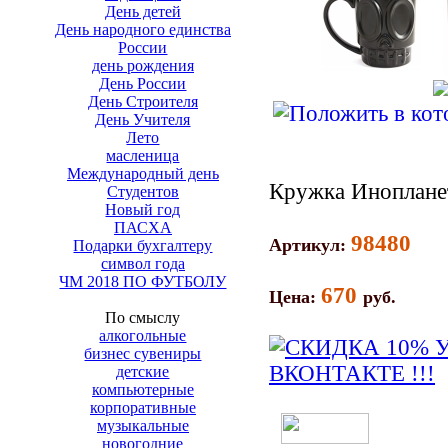
День детей
День народного единства
России
день рождения
День России
День Строителя
День Учителя
Лето
масленица
Международный день
Кружка Иноплане
Студентов
Новый год
ПАСХА
98480
Артикул:
Подарки бухгалтеру
символ года
ЧМ 2018 ПО ФУТБОЛУ
670
Цена:
руб.
По смыслу
алкогольные
бизнес сувениры
детские
компьютерные
корпоративные
музыкальные
новогодние