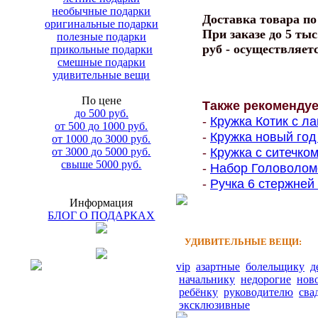
необычные подарки
Доставка товара п
оригинальные подарки
При заказе до 5 тыс
полезные подарки
руб - осуществляет
прикольные подарки
смешные подарки
удивительные вещи
По цене
Также рекоменду
до 500 руб.
-
Кружка Котик с ла
от 500 до 1000 руб.
-
Кружка новый год 
от 1000 до 3000 руб.
-
Кружка с ситечко
от 3000 до 5000 руб.
свыше 5000 руб.
-
Набор Головоломо
-
Ручка 6 стержней 
Информация
БЛОГ О ПОДАРКАХ
УДИВИТЕЛЬНЫЕ ВЕЩИ:
vip
азартные
болельщику
д
начальнику
недорогие
нов
ребёнку
руководителю
сва
эксклюзивные