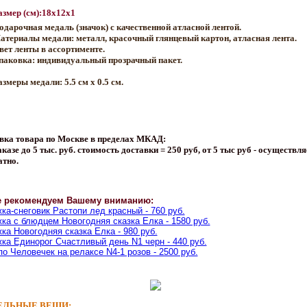
азмер (см):18x12x1
одарочная медаль (значок) с качественной атласной лентой.
атериалы медали: металл, красочный глянцевый картон, атласная лента.
вет ленты в ассортименте.
паковка: индивидуальный прозрачный пакет.
азмеры медали: 5.5 см х 0.5 см.
вка товара по Москве в пределах МКАД:
казе до 5 тыс. руб. стоимость доставки = 250 руб, от 5 тыс руб - осуществля
атно.
е рекомендуем Вашему вниманию:
ка-снеговик Растопи лед красный - 760 руб.
ка с блюдцем Новогодняя сказка Елка - 1580 руб.
ка Новогодняя сказка Елка - 980 руб.
ка Единорог Счастливый день N1 черн - 440 руб.
о Человечек на релаксе N4-1 розов - 2500 руб.
ЛЬНЫЕ ВЕЩИ: