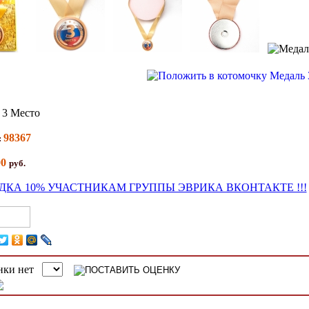
 3 Место
98367
:
00
руб.