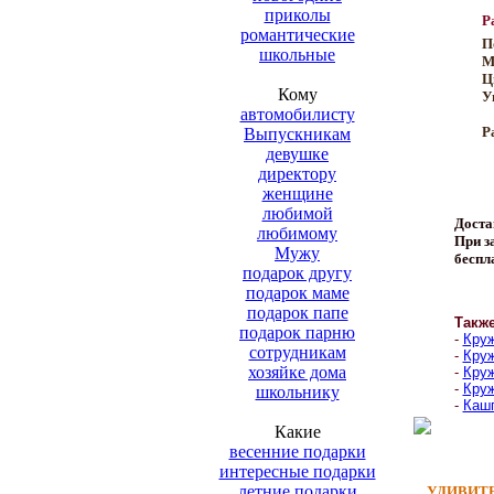
приколы
Р
романтические
П
школьные
М
Ц
Кому
У
автомобилисту
Р
Выпускникам
девушке
директору
женщине
любимой
Доста
любимому
При за
Мужу
беспл
подарок другу
подарок маме
подарок папе
Такж
подарок парню
-
Круж
сотрудникам
-
Круж
хозяйке дома
-
Круж
-
Круж
школьнику
-
Кашп
Какие
весенние подарки
интересные подарки
летние подарки
УДИВИТЕ