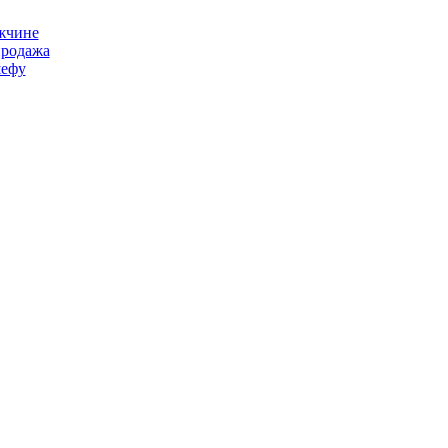
жчине
продажа
ефу