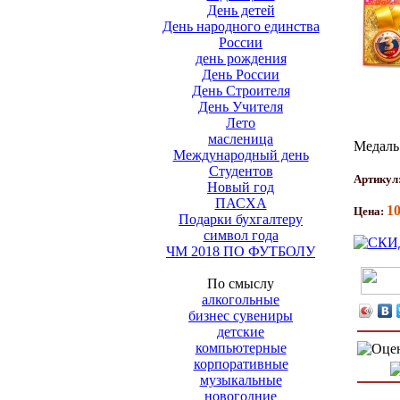
День детей
День народного единства
России
день рождения
День России
День Строителя
День Учителя
Лето
масленица
Медаль
Международный день
Студентов
Артикул
Новый год
ПАСХА
1
Цена:
Подарки бухгалтеру
символ года
ЧМ 2018 ПО ФУТБОЛУ
По смыслу
алкогольные
бизнес сувениры
детские
компьютерные
корпоративные
музыкальные
новогодние