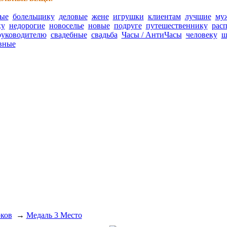
ные
болельщику
деловые
жене
игрушки
клиентам
лучшие
му
ку
недорогие
новоселье
новые
подруге
путешественнику
рас
руководителю
свадебные
свадьба
Часы / АнтиЧасы
человеку
ш
вные
рков
→
Медаль 3 Место