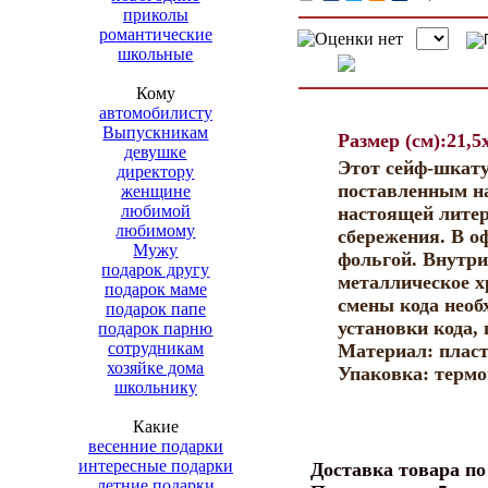
приколы
романтические
школьные
Кому
автомобилисту
Выпускникам
Размер (см):21,5
девушке
Этот сейф-шкату
директору
поставленным на
женщине
любимой
настоящей литер
любимому
сбережения. В о
Мужу
фольгой. Внутри
подарок другу
металлическое 
подарок маме
смены кода необ
подарок папе
установки кода,
подарок парню
сотрудникам
Материал: пласт
хозяйке дома
Упаковка: терм
школьнику
Какие
весенние подарки
интересные подарки
Доставка товара п
летние подарки