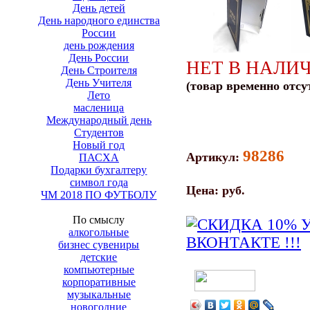
День детей
День народного единства
России
день рождения
День России
НЕТ В НАЛИ
День Строителя
День Учителя
(товар временно отсу
Лето
масленица
Международный день
Студентов
Новый год
98286
Артикул:
ПАСХА
Подарки бухгалтеру
символ года
Цена:
руб.
ЧМ 2018 ПО ФУТБОЛУ
По смыслу
алкогольные
бизнес сувениры
детские
компьютерные
корпоративные
музыкальные
новогодние