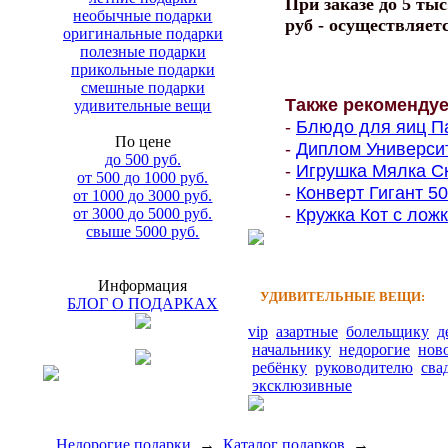
При заказе до 5 тыс
необычные подарки
руб - осуществляет
оригинальные подарки
полезные подарки
прикольные подарки
смешные подарки
Также рекоменду
удивительные вещи
-
Блюдо для яиц Па
По цене
-
Диплом Университе
до 500 руб.
-
Игрушка Мялка Ск
от 500 до 1000 руб.
-
Конверт Гигант 500
от 1000 до 3000 руб.
-
Кружка Кот с ложк
от 3000 до 5000 руб.
свыше 5000 руб.
Информация
УДИВИТЕЛЬНЫЕ ВЕЩИ:
БЛОГ О ПОДАРКАХ
vip
азартные
болельщику
д
начальнику
недорогие
нов
ребёнку
руководителю
сва
эксклюзивные
Недорогие подарки
→
Каталог подарков
→